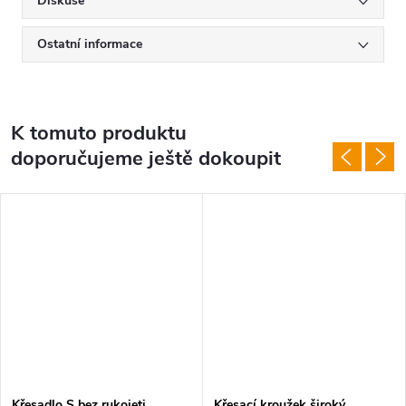
Diskuse
Ostatní informace
K tomuto produktu
doporučujeme ještě dokoupit
Křesadlo S bez rukojeti
Křesací kroužek široký