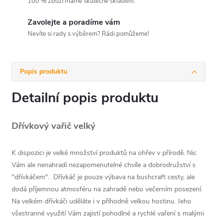
100 % zboží máme skutečně skladem.
Zavolejte a poradíme vám
Nevíte si rady s výběrem? Rádi pomůžeme!
Popis produktu
Detailní popis produktu
Dřívkový vařič velký
K dispozici je velké množství produktů na ohřev v přírodě. Nic
Vám ale nenahradí nezapomenutelné chvíle a dobrodružství s
"dřívkáčem". Dřívkáč je pouze výbava na bushcraft cesty, ale
dodá příjemnou atmosféru na zahradě nebo večerním posezení.
Na velkém dřívkáči uděláte i v příhodně velkou hostinu. Jeho
všestranné využití Vám zajistí pohodlné a rychlé vaření s malými