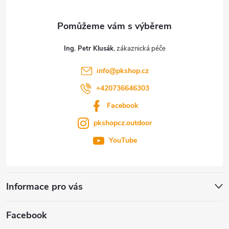
a
t
Ing. Petr Klusák
í
info
@
pkshop.cz
+420736646303
Facebook
pkshopcz.outdoor
YouTube
Informace pro vás
Facebook