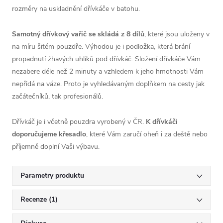
rozměry na uskladnění dřívkáče v batohu.
Samotný dřívkový vařič se skládá z 8 dílů
, které jsou uloženy v
na míru šitém pouzdře. Výhodou je i podložka, která brání
propadnutí žhavých uhlíků pod dřívkáč. Složení dřívkáče Vám
nezabere déle než 2 minuty a vzhledem k jeho hmotnosti Vám
nepřidá na váze. Proto je vyhledávaným doplňkem na cesty jak
začátečníků, tak profesionálů.
Dřívkáč je i včetně pouzdra vyrobený v ČR.
K dřívkáči
doporučujeme křesadlo
, které Vám zaručí oheň i za deště nebo
příjemně doplní Vaši výbavu.
Parametry produktu
Recenze (1)