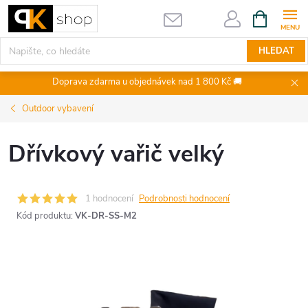
Přejít
NÁKUPNÍ
KOŠÍK
na
obsah
HLEDAT
Doprava zdarma u objednávek nad 1 800 Kč 🚚
Outdoor vybavení
Dřívkový vařič velký
1 hodnocení
Podrobnosti hodnocení
Kód produktu:
VK-DR-SS-M2