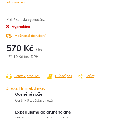
informace
Položka byla vyprodána…
Vyprodáno
Možnosti doručení
570 Kč
/ ks
471,10 Kč bez DPH
Měrná
cena:
Dotaz k produktu
Hlídací pes
Sdílet
Značka:
Plamínek dřívkáč
Oceněné nože
Certifikát z výstavy nožů
Expedujeme do druhého dne