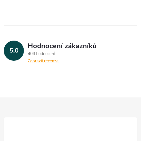
Hodnocení zákazníků
5,0
403 hodnocení
Zobrazit recenze
Z
á
p