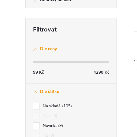
n
e
l
Dle ceny
1
99
Kč
4290
Kč
Dle štítku
Na skladě
105
í
Akce
0
i
Novinka
9
Tip
0