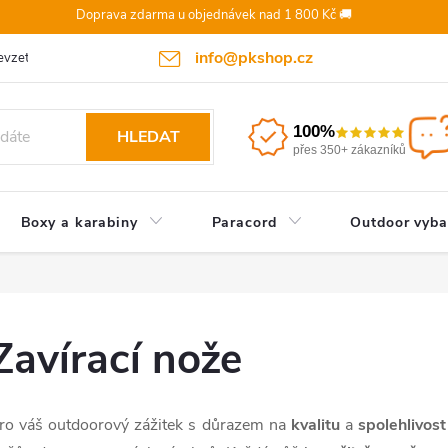
Doprava zdarma u objednávek nad 1 800 Kč 🚚
info@pkshop.cz
vzetí objednávky/zrušení po odeslání
Doprava a platba
Odst
100%
HLEDAT
přes 350+ zákazníků
Boxy a karabiny
Paracord
Outdoor vyba
Zavírací nože
ro váš outdoorový zážitek s důrazem na
kvalitu
a
spolehlivost