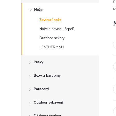
s
n
s
Nože
t
Zavírací nože
r
Nože s pevnou čepelí
a
Outdoor sekery
LEATHERMAN
n
Praky
n
í
Boxy a karabiny
p
Paracord
a
Outdoor vybavení
Dárkový poukaz