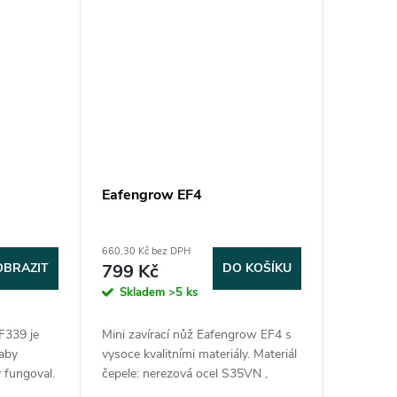
Eafengrow EF4
660,30 Kč bez DPH
OBRAZIT
799 Kč
DO KOŠÍKU
Skladem
>5 ks
F339 je
Mini zavírací nůž Eafengrow EF4 s
 aby
vysoce kvalitními materiály. Materiál
y fungoval.
čepele: nerezová ocel S35VN ,
ičkové
materiál rukojeti: slitina titanu,