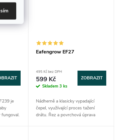
asím
Eafengrow EF27
495 Kč bez DPH
OBRAZIT
599 Kč
ZOBRAZIT
Skladem
3 ks
F239 je
Nádherně a klasicky vypadající
 aby
čepel, využívající proces tažení
y fungoval.
drátu. Řez a povrchová úprava
ičkové
čepele je pěkně hladká a
vý bezpečný
rovnoměrná. Nůž má skvěle
opracovanou rukojeť G10. Hodí se...