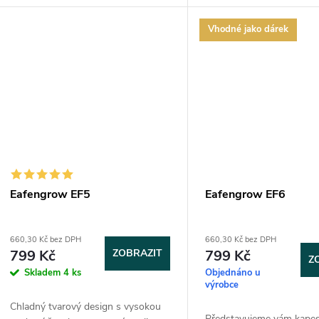
osazený kuličkovým ložiskem pro
ložiska a jištění spolehli
snadný a...
zámek...
Vhodné jako dárek
Eafengrow EF5
Eafengrow EF6
660,30 Kč bez DPH
660,30 Kč bez DPH
799 Kč
ZOBRAZIT
799 Kč
Z
Skladem
4 ks
Objednáno u
výrobce
Chladný tvarový design s vysokou
Představujeme vám kapes