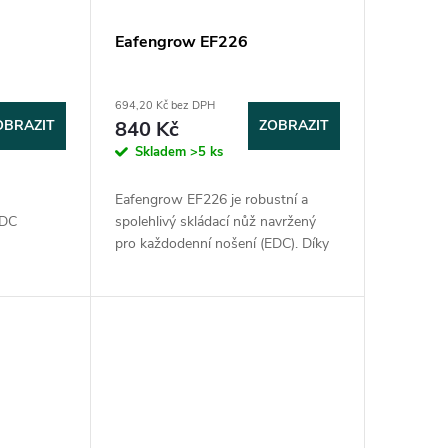
Eafengrow EF226
694,20 Kč bez DPH
OBRAZIT
840 Kč
ZOBRAZIT
Skladem
>5 ks
e
Eafengrow EF226 je robustní a
EDC
spolehlivý skládací nůž navržený
pro každodenní nošení (EDC). Díky
ací kapesní
oceli D2, ergonomické rukojeti z
G10 a hladkému flipper
l...
mechanismu patří mezi...