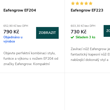
s
r
p
Eafengrow EF204
Eafengrow EF223
o
r
652,90 Kč bez DPH
603,30 Kč bez DPH
d
790 Kč
730 Kč
Z
ZOBRAZIT
o
Objednáno u
Skladem
3 ks
u
výrobce
d
Zavírací nůž Eafengrow j
k
Objevte perfektní kombinaci stylu,
fantastický kapesní nůž 
u
funkce a výkonu s nožem EF204 od
nabízející dokonalý styl a
značky Eafengrow. Kompaktní
t
schopnosti. Stylový zavír
skládací nůž, který je připraven plnit
k
nůž EDC je perfektní pro
náročnější úkoly — a přitom vypadá
každodenní použití. Materiá
ů
skvěle...
t
ů