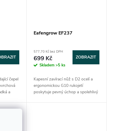
Eafengrow EF237
577,70 Kč bez DPH
OBRAZIT
699 Kč
ZOBRAZIT
Skladem
>5 ks
ající čepel
Kapesní zavírací nůž s D2 ocelí a
povrchová
ergonomickou G10 rukojetí
adká a
poskytuje pevný úchop a spolehlivý
ečnostním
výkon pro každodenní nošení i
ěle...
outdoor použití. Materiál čepele:
D2, materiál...