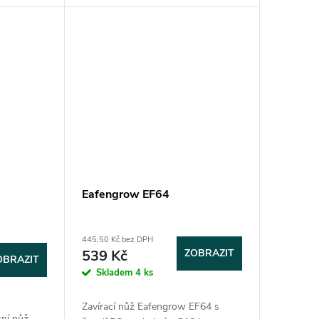
vý bezpečný
celková délka: 109 mm, délka...
Eafengrow EF64
445,50 Kč bez DPH
539 Kč
ZOBRAZIT
OBRAZIT
Skladem
4 ks
Zavírací nůž Eafengrow EF64 s
ní nůž,