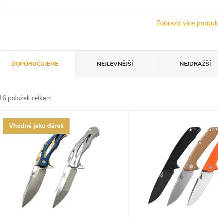
Zobrazit více produ
Ř
DOPORUČUJEME
NEJLEVNĚJŠÍ
NEJDRAŽŠÍ
a
16
položek celkem
z
V
Vhodné jako dárek
e
ý
n
p
p