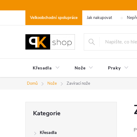
Přejít
na
Velkoobchodní spolupráce
Jak nakupovat
Nepře
obsah
Křesadla
Nože
Praky
Domů
Nože
Zavírací nože
P
Přeskočit
Kategorie
kategorie
o
P
Křesadla