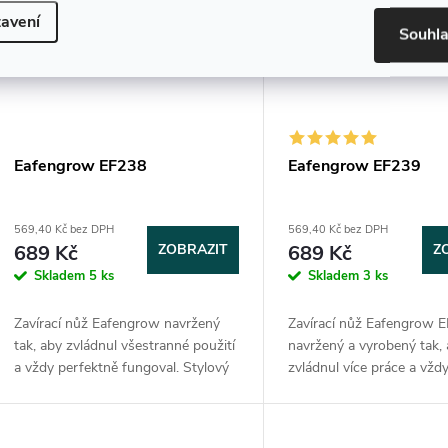
avení
Souhl
Eafengrow EF238
Eafengrow EF239
569,40 Kč bez DPH
569,40 Kč bez DPH
689 Kč
ZOBRAZIT
689 Kč
Z
Skladem
5 ks
Skladem
3 ks
Zavírací nůž Eafengrow navržený
Zavírací nůž Eafengrow E
tak, aby zvládnul všestranné použití
navržený a vyrobený tak,
a vždy perfektně fungoval. Stylový
zvládnul více práce a vžd
zavírací kapesní nůž EDC je
plynulý chod zajišťují kul
perfektní pro každodenní použití.
ložiska a jištění spolehli
Materiál...
zámek...