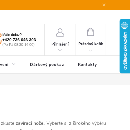
oupení od smlouvy
Obchodní podmínky
Podmínky ochrany oso
NÁKUPNÍ
Máte dotaz?
KOŠÍK
+420 736 646 303
Prázdný košík
Přihlášení
(Po-Pá 08:30-16:00)
vení
Dárkový poukaz
Kontakty
zkuste
zavírací nože.
Vyberte si z širokého výběru