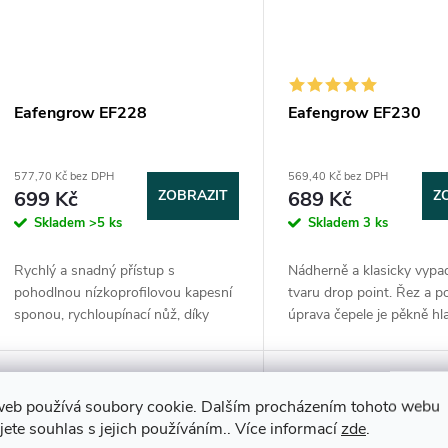
Eafengrow EF228
Eafengrow EF230
577,70 Kč bez DPH
569,40 Kč bez DPH
699 Kč
ZOBRAZIT
689 Kč
Z
Skladem
>5 ks
Skladem
3 ks
Rychlý a snadný přístup s
Nádherně a klasicky vypad
pohodlnou nízkoprofilovou kapesní
tvaru drop point. Řez a 
sponou, rychloupínací nůž, díky
úprava čepele je pěkně hl
čemuž je ideální pro každodenní
rovnoměrná, ladí s bezp
nošení, všeobecné univerzální
zámkovým systémem a skv
použití pro každodenní...
web používá soubory cookie. Dalším procházením tohoto webu
jete souhlas s jejich používáním.. Více informací
zde
.