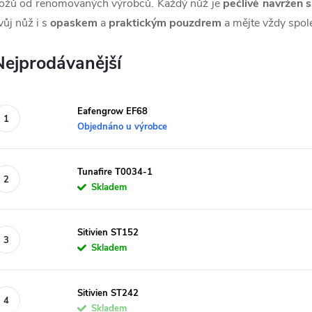
ožů od renomovaných výrobců. Každý nůž je
pečlivě navržen s
vůj nůž i s
opaskem
a
praktickým pouzdrem
a mějte vždy spole
Nejprodávanější
Eafengrow EF68
Objednáno u výrobce
Tunafire T0034-1
Skladem
Sitivien ST152
Skladem
Sitivien ST242
Skladem