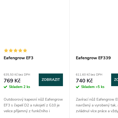
Eafengrow EF3
Eafengrow EF339
635,50 Kč bez DPH
611,60 Kč bez DPH
769 Kč
ZOBRAZIT
740 Kč
Z
Skladem
2 ks
Skladem
>5 ks
Outdoorový kapesní nůž Eafengrow
Zavírací nůž Eafengrow E
EF3 s čepelí D2 a rukojetí z G10 je
navržený a vyrobený tak,
velice příjemný z funkčního i
zvládnul více práce a vžd
estetického hlediska. Nůž je
plynulý chod zajišťují kul