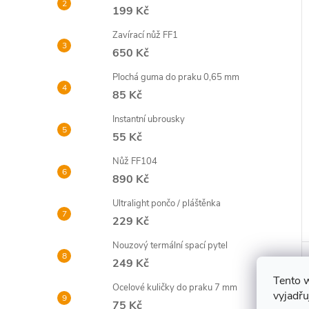
199 Kč
Zavírací nůž FF1
650 Kč
Plochá guma do praku 0,65 mm
85 Kč
Instantní ubrousky
55 Kč
Nůž FF104
890 Kč
Ultralight pončo / pláštěnka
229 Kč
Nouzový termální spací pytel
249 Kč
Tento 
Ocelové kuličky do praku 7 mm
vyjadřu
75 Kč