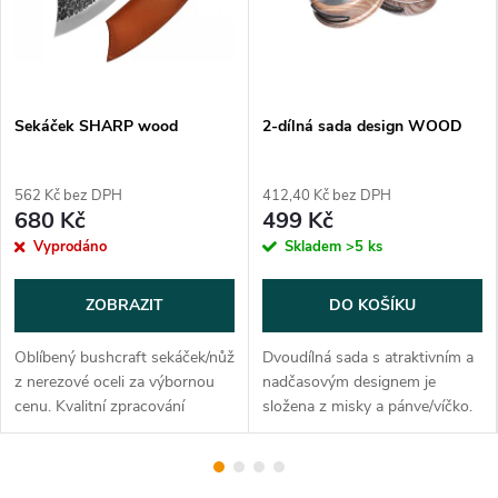
Sekáček SHARP wood
2-dílná sada design WOOD
562 Kč bez DPH
412,40 Kč bez DPH
680 Kč
499 Kč
Vyprodáno
Skladem
>5 ks
ZOBRAZIT
DO KOŠÍKU
Oblíbený bushcraft sekáček/nůž
Dvoudílná sada s atraktivním a
z nerezové oceli za výbornou
nadčasovým designem je
cenu. Kvalitní zpracování
složena z misky a pánve/víčko.
sekáčku a tloušťka čepele
Sada je vyrobená z
umožňuje práci nejen s
potravinářského hliníku s
potravinami. Celková délka: 295
tenkou vrstvou PTFE - teflonu