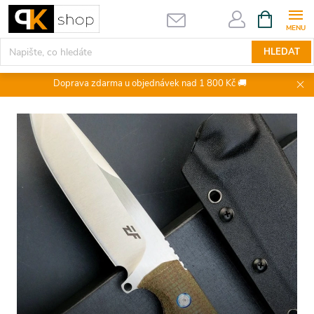
Přejít
NÁKUPNÍ
KOŠÍK
na
obsah
HLEDAT
Doprava zdarma u objednávek nad 1 800 Kč 🚚
O
u
t
d
o
o
r