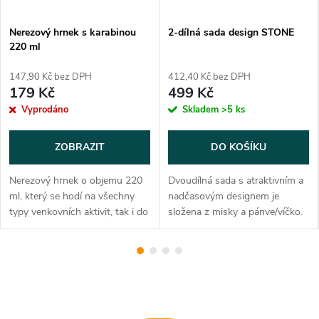
Nerezový hrnek s karabinou
2-dílná sada design STONE
220 ml
147,90 Kč bez DPH
412,40 Kč bez DPH
179 Kč
499 Kč
Vyprodáno
Skladem
>5 ks
ZOBRAZIT
DO KOŠÍKU
Nerezový hrnek o objemu 220
Dvoudílná sada s atraktivním a
ml, který se hodí na všechny
nadčasovým designem je
typy venkovních aktivit, tak i do
složena z misky a pánve/víčko.
domu nebo kanceláře Výška: 80
Sada je vyrobená z
mm, průměr: 70 mm, objem:
potravinářského hliníku s
220 ml, materiál: nerezová...
tenkou vrstvou PTFE - teflonu
a se svoji nízkou...