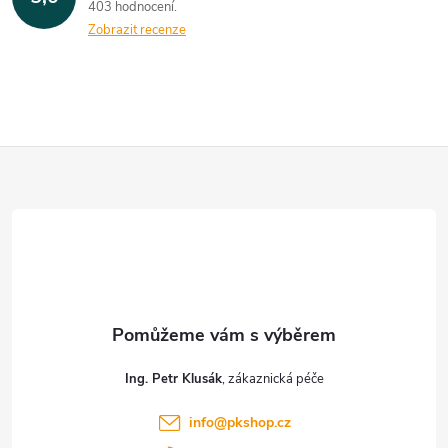
403 hodnocení
Zobrazit recenze
Z
á
p
a
t
Ing. Petr Klusák
í
info
@
pkshop.cz