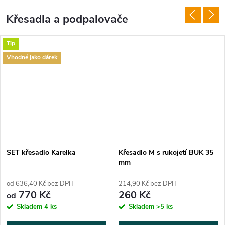
mm, délka...
a se svoji nízkou...
Křesadla a podpalovače
Tip
Vhodné jako dárek
SET křesadlo Karelka
Křesadlo M s rukojetí BUK 35
mm
od 636,40 Kč bez DPH
214,90 Kč bez DPH
770 Kč
260 Kč
od
Skladem
4 ks
Skladem
>5 ks