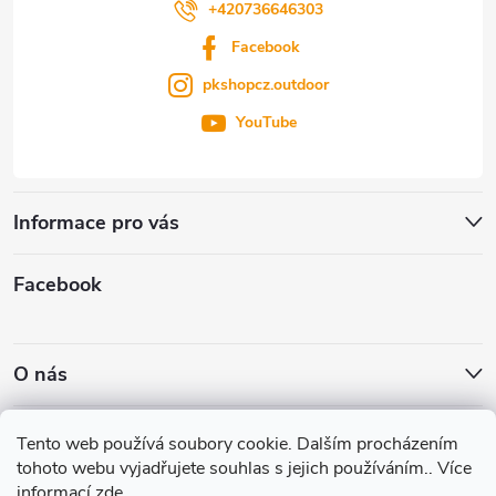
+420736646303
Facebook
pkshopcz.outdoor
YouTube
Informace pro vás
Facebook
O nás
Nákupní košík
Tento web používá soubory cookie. Dalším procházením
tohoto webu vyjadřujete souhlas s jejich používáním.. Více
informací
zde
.
0
KS /
0 KČ