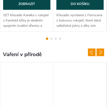
ZOBRAZIT
DO KOŠÍKU
SET křesadlo Karelka s rukojetí
Křesadlo vyrobené z Ferroceria
z Karelské břízy je ideálním
s bukovou rukojetí, které dává
spojením kvalitní dřeviny a
velké/silné jiskry a díky nim
funkčnosti. Samotná rukojeť
podpálíte troud na 1-2 křesnutí.
má moderní design s
Délka křesadla: 120 mm,
příjemným a stabilním držením.
průměr tyčinky: 8 mm,...
Součástí...
Vaření v přírodě