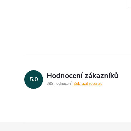
Hodnocení zákazníků
5,0
399 hodnocení
Zobrazit recenze
Z