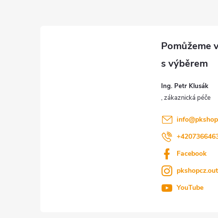
á
p
a
t
Ing. Petr Klusák
í
info
@
pkshop
+420736646
Facebook
pkshopcz.ou
YouTube