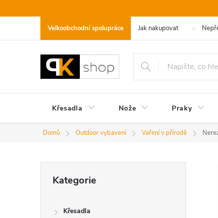
Přejít
na
Velkoobchodní spolupráce
Jak nakupovat
Nepře
obsah
Křesadla
Nože
Praky
Domů
Outdoor vybavení
Vaření v přírodě
Nerez
P
Přeskočit
Kategorie
kategorie
o
Křesadla