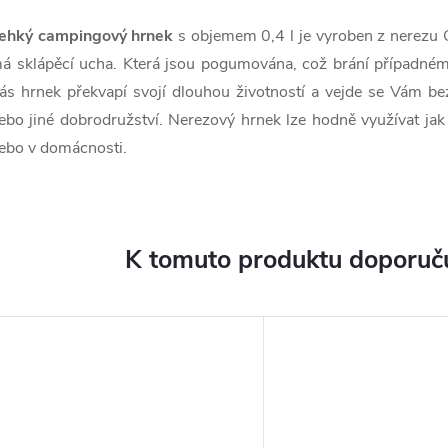
ehký campingový hrnek
s objemem 0,4 l je vyroben z nerezu
á sklápěcí ucha. Která jsou pogumována, což brání případném
ás hrnek překvapí svojí dlouhou životností a vejde se Vám b
ebo jiné dobrodružství. Nerezový hrnek lze hodně využívat jak p
ebo v domácnosti.
K tomuto produktu doporuču