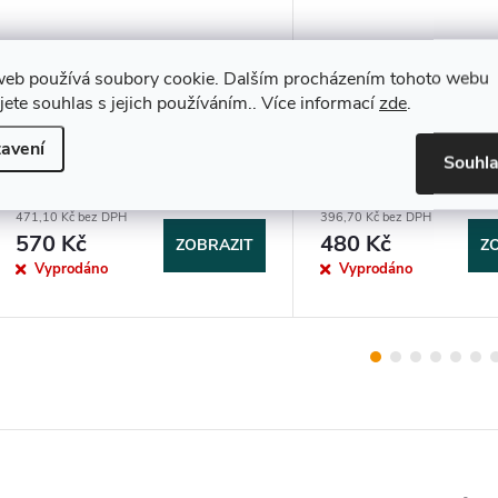
web používá soubory cookie. Dalším procházením tohoto webu
jete souhlas s jejich používáním.. Více informací
zde
.
Dřívkový vařič velký
Dřívkový vařič střední
avení
Souhl
471,10 Kč bez DPH
396,70 Kč bez DPH
570 Kč
480 Kč
ZOBRAZIT
Z
Vyprodáno
Vyprodáno