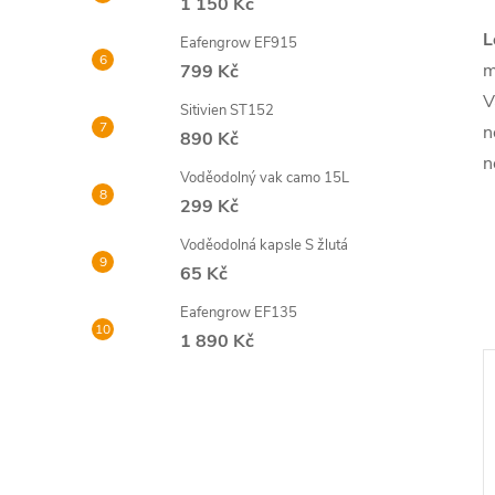
1 150 Kč
L
Eafengrow EF915
m
799 Kč
V
Sitivien ST152
n
890 Kč
n
Voděodolný vak camo 15L
299 Kč
Voděodolná kapsle S žlutá
65 Kč
Eafengrow EF135
1 890 Kč