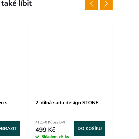
o s
2-dílná sada design STONE
Vařič V
412,40 Kč bez DPH
569,40 Kč 
OBRAZIT
499 Kč
DO KOŠÍKU
689 K
Skladem
>5 ks
Sklad