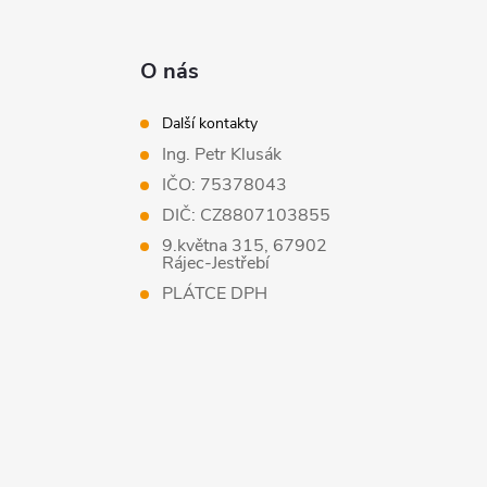
O nás
Další kontakty
Ing. Petr Klusák
IČO: 75378043
DIČ: CZ8807103855
9.května 315, 67902
Rájec-Jestřebí
PLÁTCE DPH