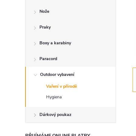
s
Nože
t
Praky
r
a
Boxy a karabiny
n
Paracord
n
Outdoor vybavení
Vaření v přírodě
í
Hygiena
p
Dárkový poukaz
a
PŘIJÍMÁME ONLINE PLATBY