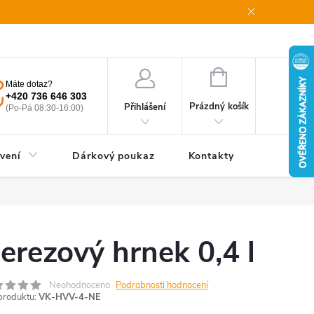
oupení od smlouvy
Obchodní podmínky
Podmínky ochrany oso
NÁKUPNÍ
Máte dotaz?
KOŠÍK
+420 736 646 303
Prázdný košík
Přihlášení
(Po-Pá 08:30-16:00)
vení
Dárkový poukaz
Kontakty
erezový hrnek 0,4 l
Neohodnoceno
Podrobnosti hodnocení
produktu:
VK-HVV-4-NE