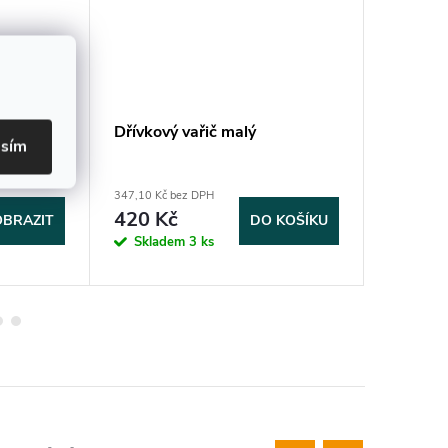
Dřívkový vařič malý
Kemping
asím
(mořená
347,10 Kč bez DPH
412,40 Kč 
420 Kč
499 K
OBRAZIT
DO KOŠÍKU
Skladem
3 ks
Sklad