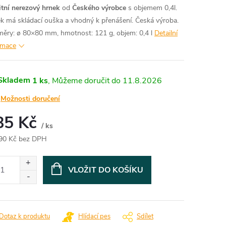
itní nerezový hrnek
od
Českého
výrobce
s objemem 0,4l.
k má skládací ouška a vhodný k přenášení. Česká výroba.
ěry: ø 80×80 mm, hmotnost: 121 g, objem: 0,4 l
Detailní
rmace
Skladem
1 ks
11.8.2026
Možnosti doručení
85 Kč
/ ks
90 Kč bez DPH
ná
:
VLOŽIT DO KOŠÍKU
Dotaz k produktu
Hlídací pes
Sdílet