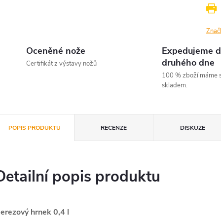
Znač
Oceněné nože
Expedujeme d
druhého dne
Certifikát z výstavy nožů
100 % zboží máme s
skladem.
POPIS PRODUKTU
RECENZE
DISKUZE
Detailní popis produktu
erezový hrnek 0,4 l