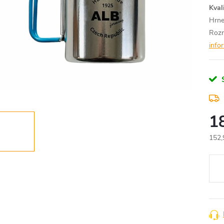
Kval
Hrne
Rozm
info
1
152,
Měr
cena