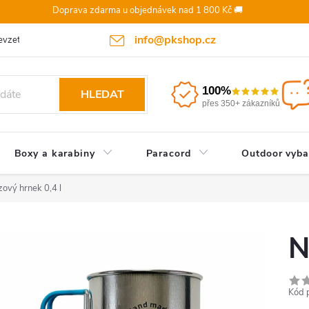
Doprava zdarma u objednávek nad 1 800 Kč 🚚
info@pkshop.cz
vzetí objednávky/zrušení po odeslání
Doprava a platba
Odst
100%
HLEDAT
přes 350+ zákazníků
Boxy a karabiny
Paracord
Outdoor vyba
ový hrnek 0,4 l
N
Kód 