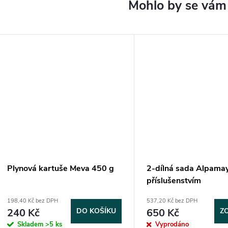
Plynová kartuše Meva 450 g
2-dílná sada Alpamay
příslušenstvím
198,40 Kč bez DPH
537,20 Kč bez DPH
240 Kč
DO KOŠÍKU
650 Kč
Z
Skladem
>5 ks
Vyprodáno