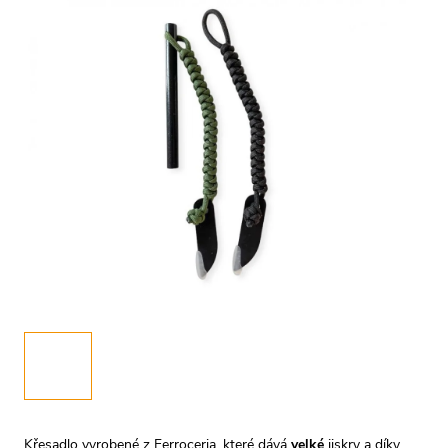
Křesadlo vyrobené z Ferroceria, které dává
velké
jiskry a díky