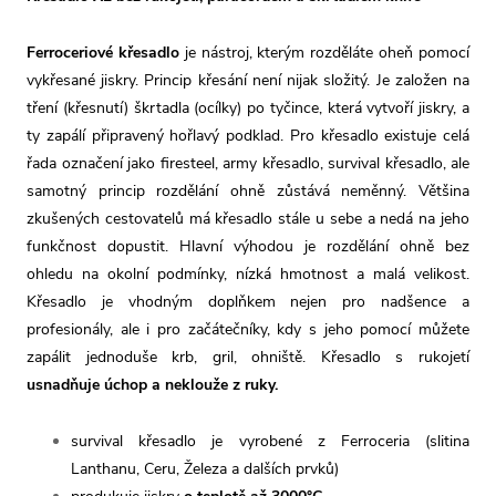
Ferroceriové křesadlo
je nástroj, kterým rozděláte oheň pomocí
vykřesané jiskry. Princip křesání není nijak složitý. Je založen na
tření (křesnutí) škrtadla (ocílky) po tyčince, která vytvoří jiskry, a
ty zapálí připravený hořlavý podklad. Pro křesadlo existuje celá
řada označení jako firesteel, army křesadlo, survival křesadlo, ale
samotný princip rozdělání ohně zůstává neměnný. Většina
zkušených cestovatelů má křesadlo stále u sebe a nedá na jeho
funkčnost dopustit. Hlavní výhodou je rozdělání ohně bez
ohledu na okolní podmínky, nízká hmotnost a malá velikost.
Křesadlo je vhodným doplňkem nejen pro nadšence a
profesionály, ale i pro začátečníky, kdy s jeho pomocí můžete
zapálit jednoduše krb, gril, ohniště. Křesadlo s rukojetí
usnadňuje úchop a neklouže z ruky.
survival křesadlo je vyrobené z Ferroceria (slitina
Lanthanu, Ceru, Železa a dalších prvků)