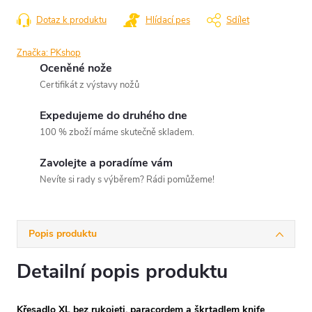
Dotaz k produktu
Hlídací pes
Sdílet
Značka:
PKshop
Oceněné nože
Certifikát z výstavy nožů
Expedujeme do druhého dne
100 % zboží máme skutečně skladem.
Zavolejte a poradíme vám
Nevíte si rady s výběrem? Rádi pomůžeme!
Popis produktu
Detailní popis produktu
Křesadlo XL bez rukojeti, paracordem a škrtadlem knife