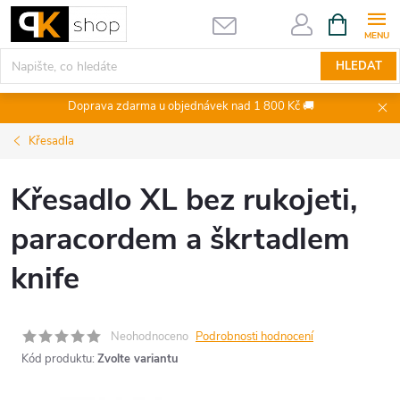
Přejít
NÁKUPNÍ
KOŠÍK
na
obsah
HLEDAT
Doprava zdarma u objednávek nad 1 800 Kč 🚚
Křesadla
Křesadlo XL bez rukojeti,
paracordem a škrtadlem
knife
Neohodnoceno
Podrobnosti hodnocení
Kód produktu:
Zvolte variantu