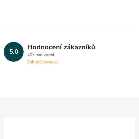
Hodnocení zákazníků
5,0
403 hodnocení
Zobrazit recenze
Z
á
p