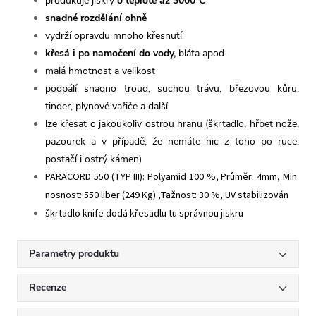
produkuje jiskry
o teplotě až 3000°C
snadné rozdělání ohně
vydrží opravdu mnoho křesnutí
křesá i po namočení do vody,
bláta apod.
malá hmotnost a velikost
podpálí snadno troud, suchou trávu, březovou kůru,
tinder, plynové vařiče a další
lze křesat o jakoukoliv ostrou hranu (škrtadlo, hřbet nože,
pazourek a v případě, že nemáte nic z toho po ruce,
postačí i ostrý kámen)
PARACORD 550 (TYP III): Polyamid 100 %, Průměr: 4mm, Min.
nosnost: 550 liber (249 Kg) ,Tažnost: 30 %, UV stabilizován
škrtadlo knife dodá křesadlu tu správnou jiskru
Parametry produktu
Recenze