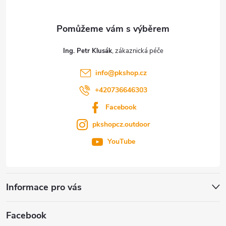
a
t
Ing. Petr Klusák
í
info
@
pkshop.cz
+420736646303
Facebook
pkshopcz.outdoor
YouTube
Informace pro vás
Facebook