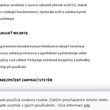
epel je vyrobena z vysoce výkonné přesné oceli D2, známé
ro vynikající houževnatost, zachování ostří a odolnost proti
potřebení.
UKOJEŤ MICARTA
rgonomická dvoubarevná protiskluzová rukojeť micarta je
ysoce odolná proti korozi a opotřebení a představuje velmi
tylový cool vzhled. Poskytuje extrémně bezpečný a pohodlný
chop při používání.
ABEZPEČENÝ ZAMYKACÍ SYSTÉM
ůž s kuličkovým ložiskem má jednoduchý a spolehlivý zámek
web používá soubory cookie. Dalším procházením tohoto webu
iner, zámek je velmi pevný, na čepu kuličkového ložiska se dá
jete souhlas s jejich používáním.. Více informací
zde
.
xtrémně hladce otevřít, je odolný vůči nečistotám a zabraňuje