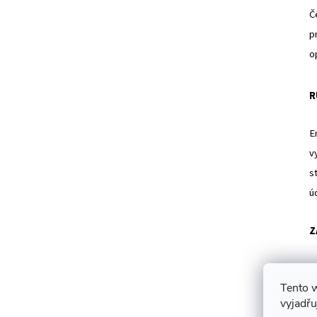
Č
p
o
R
E
v
s
ú
Z
N
Tento 
L
vyjadřu
e