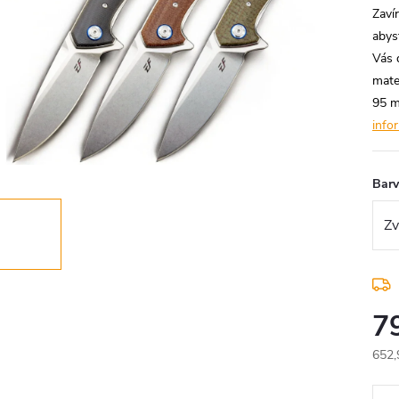
Zaví
abys
Vás 
mate
95 m
info
Bar
7
652,
Měr
cena