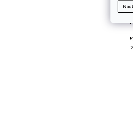
n
Nast
P
R
r