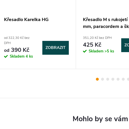
Křesadlo Karelka HG
Křesadlo M s rukojet
mm, paracordem a š
knife
od 322,30 Kč bez
351,20 Kč bez DPH
425 Kč
DPH
Z
ZOBRAZIT
390 Kč
od
Skladem
>5 ks
Skladem
4 ks