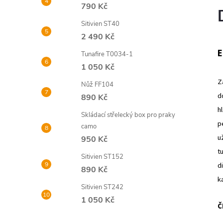
790 Kč
Sitivien ST40
2 490 Kč
E
Tunafire T0034-1
1 050 Kč
Z
Nůž FF104
d
890 Kč
h
Skládací střelecký box pro praky
p
camo
u
950 Kč
t
Sitivien ST152
d
890 Kč
k
Sitivien ST242
1 050 Kč
Č