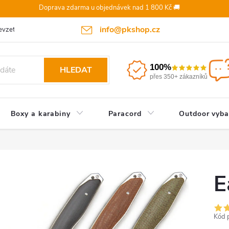
Doprava zdarma u objednávek nad 1 800 Kč 🚚
info@pkshop.cz
vzetí objednávky/zrušení po odeslání
Doprava a platba
Odst
100%
HLEDAT
přes 350+ zákazníků
Boxy a karabiny
Paracord
Outdoor vyba
E
Kód 