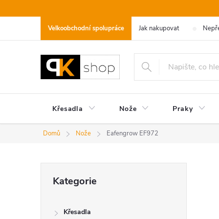
Přejít
na
Velkoobchodní spolupráce
Jak nakupovat
Nepře
obsah
Křesadla
Nože
Praky
Domů
Nože
Eafengrow EF972
P
Přeskočit
Kategorie
kategorie
o
Křesadla