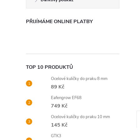
n
e
PŘIJÍMÁME ONLINE PLATBY
l
TOP 10 PRODUKTŮ
Ocelové kuličky do praku 8 mm
89 Kč
Eafengrow EF68
749 Kč
Ocelové kuličky do praku 10 mm
145 Kč
GTK3