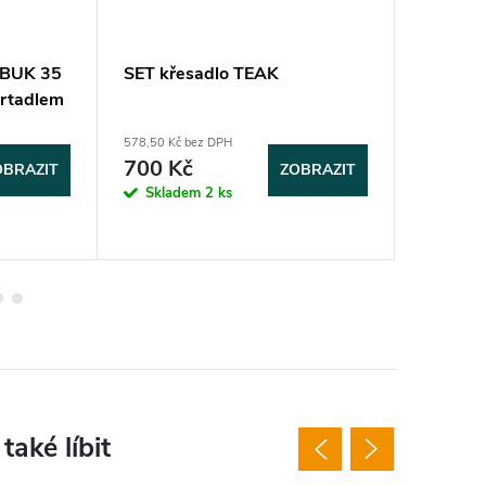
í BUK 35
SET křesadlo TEAK
Křesadl
krtadlem
35 mm
578,50 Kč bez DPH
173,60 Kč 
700 Kč
210 K
OBRAZIT
ZOBRAZIT
Skladem
2 ks
Sklad