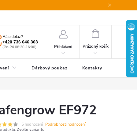
oupení od smlouvy
Obchodní podmínky
Podmínky ochrany oso
NÁKUPNÍ
Máte dotaz?
KOŠÍK
+420 736 646 303
Prázdný košík
Přihlášení
(Po-Pá 08:30-16:00)
vení
Dárkový poukaz
Kontakty
afengrow EF972
5 hodnocení
Podrobnosti hodnocení
produktu:
Zvolte variantu