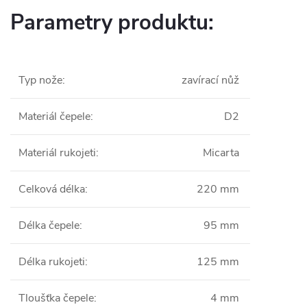
Parametry produktu:
Typ nože
:
zavírací nůž
Materiál čepele
:
D2
Materiál rukojeti
:
Micarta
Celková délka
:
220 mm
Délka čepele
:
95 mm
Délka rukojeti
:
125 mm
Tloušťka čepele
:
4 mm