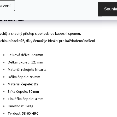
ečekanému zavření.
avení
Souhl
OHODLNÝ KLIP
ychlý a snadný přístup s pohodlnou kapesní sponou,
ychloupínací nůž, díky čemuž je ideální pro každodenní nošení.
Celková délka: 220 mm
Délka rukojeti: 125 mm
Materiál rukojeti: Micarta
Délka čepele: 95 mm
Materiál čepele: D2
Šířka čepele: 30 mm
Tloušťka čepele: 4 mm
Hmotnost: 148 g
Tvrdost: 58-60 HRC