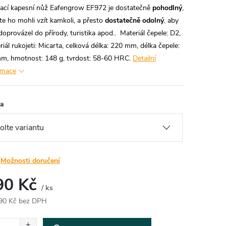
rací kapesní nůž Eafengrow EF972 je dostatečně
pohodlný
,
te ho mohli vzít kamkoli, a přesto
dostatečně odolný
, aby
doprovázel do přírody, turistika apod.. Materiál čepele: D2,
riál rukojeti: Micarta, celková délka: 220 mm, délka čepele:
m, hmotnost: 148 g, tvrdost: 58-60 HRC.
Detailní
rmace
va
Možnosti doručení
90 Kč
/ ks
90 Kč bez DPH
ná
: