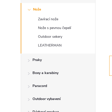
s
Nože
t
Zavírací nože
r
Nože s pevnou čepelí
a
Outdoor sekery
LEATHERMAN
n
Praky
n
í
Boxy a karabiny
p
Paracord
a
Outdoor vybavení
Dárkový poukaz