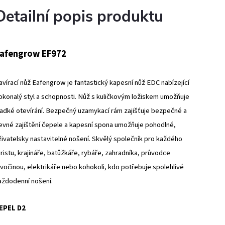
Detailní popis produktu
afengrow EF972
avírací nůž Eafengrow je fantastický kapesní nůž EDC nabízející
okonalý styl a schopnosti. Nůž s kuličkovým ložiskem umožňuje
ladké otevírání. Bezpečný uzamykací rám zajišťuje bezpečné a
evné zajištění čepele a kapesní spona umožňuje pohodlné,
živatelsky nastavitelné nošení. Skvělý společník pro každého
uristu, krajináře, batůžkáře, rybáře, zahradníka, průvodce
ivočinou, elektrikáře nebo kohokoli, kdo potřebuje spolehlivé
aždodenní nošení.
EPEL D2