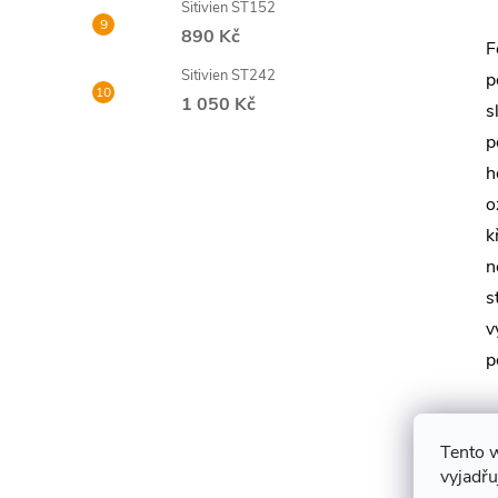
Sitivien ST152
890 Kč
F
Sitivien ST242
p
1 050 Kč
s
p
h
o
k
n
s
v
p
S
d
Tento 
vyjadřu