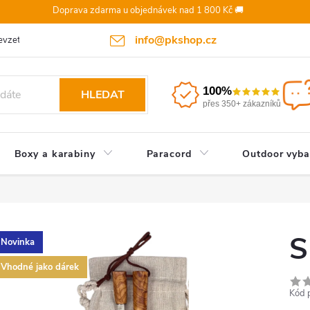
Doprava zdarma u objednávek nad 1 800 Kč 🚚
info@pkshop.cz
vzetí objednávky/zrušení po odeslání
Doprava a platba
Odst
100%
HLEDAT
přes 350+ zákazníků
Boxy a karabiny
Paracord
Outdoor vyba
S
Novinka
Vhodné jako dárek
Kód 