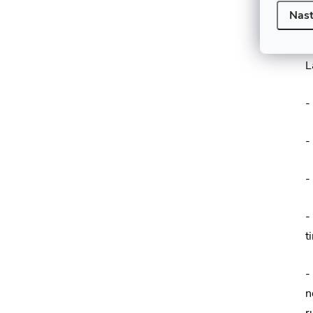
Nast
-
L
-
-
-
-
t
-
n