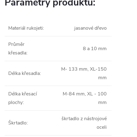
Parametry produktu:
Materiál rukojeti
:
jasanové dřevo
Průměr
8 a 10 mm
křesadla
:
M- 133 mm, XL-150
Délka křesadla
:
mm
Délka křesací
M-84 mm, XL - 100
plochy
:
mm
škrtadlo z nástrojové
Škrtadlo
:
oceli