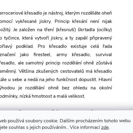
erroceriové křesadlo je nástroj, kterým rozděláte oheň
omocí vykřesané jiskry. Princip křesání není nijak
ložitý. Je založen na tření (křesnutí) škrtadla (ocílky)
o tyčince, která vytvoří jiskry, a ty zapálí připravený
ořlavý podklad. Pro křesadlo existuje celá řada
značení jako firesteel, army křesadlo, survival
řesadlo, ale samotný princip rozdělání ohně zůstává
eměnný. Většina zkušených cestovatelů má křesadlo
tále u sebe a nedá na jeho funkčnost dopustit. Hlavní
ýhodou je rozdělání ohně bez ohledu na okolní
odmínky, nízká hmotnost a malá velikost.
etem s křesadlem neuděláte chybu!!! Hodí se i jako
árek.
web používá soubory cookie. Dalším procházením tohoto webu
jete souhlas s jejich používáním.. Více informací
zde
.