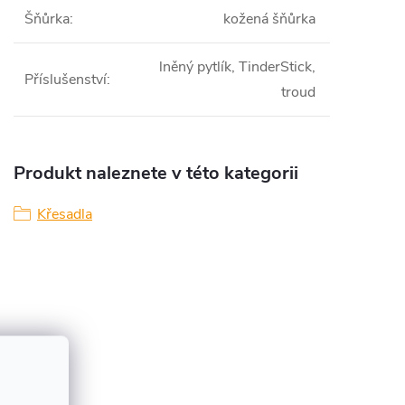
Šňůrka
:
kožená šňůrka
lněný pytlík, TinderStick,
Příslušenství
:
troud
Produkt naleznete v této kategorii
Křesadla