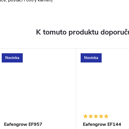
uce, postačí i ostrý kámen)
K tomuto produktu doporuču
Novinka
Novinka
Eafengrow EF957
Eafengrow EF144