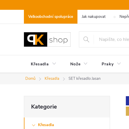
Přejít
na
Velkoobchodní spolupráce
Jak nakupovat
Nepře
obsah
Křesadla
Nože
Praky
Domů
Křesadla
SET křesadlo Jasan
P
Přeskočit
Kategorie
kategorie
o
Křesadla