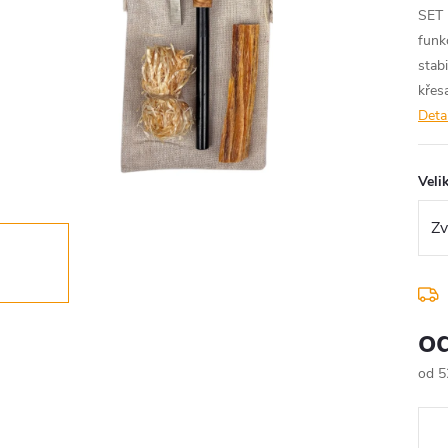
SET 
funk
stab
křesa
Deta
Veli
o
od
5
Měr
cena