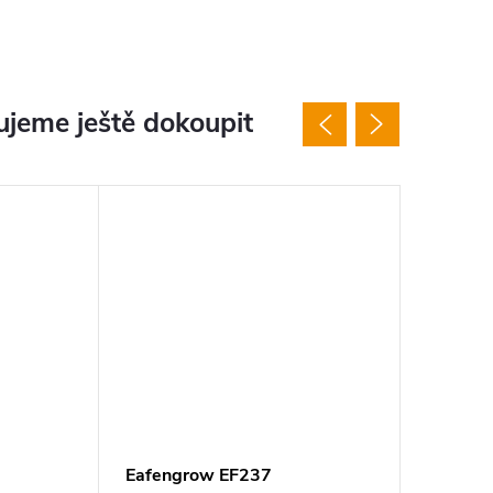
jeme ještě dokoupit
Eafengrow EF237
Eafeng