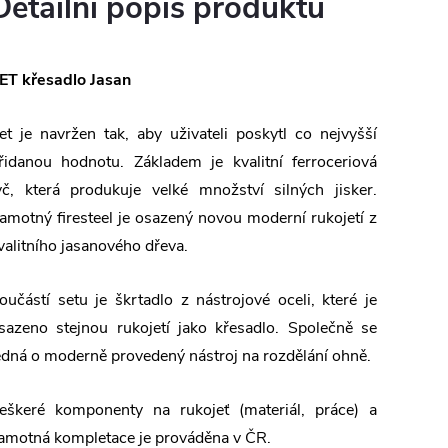
Detailní popis produktu
ET křesadlo Jasan
et je navržen tak, aby uživateli poskytl co nejvyšší
řidanou hodnotu. Základem je kvalitní ferroceriová
yč, která produkuje velké množství silných jisker.
amotný firesteel je osazený novou moderní rukojetí z
valitního jasanového dřeva.
oučástí setu je škrtadlo z nástrojové oceli, které je
sazeno stejnou rukojetí jako křesadlo. Společně se
edná o moderně provedený nástroj na rozdělání ohně.
eškeré komponenty na rukojeť (materiál, práce) a
amotná kompletace je prováděna v ČR.