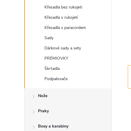
s
Křesadla bez rukojeti
t
Křesadla s rukojetí
r
Křesadla s paracordem
Sady
a
Dárkové sady a sety
n
PRÉMIOVKY
Škrtadla
n
Podpalovače
í
Nože
p
Praky
a
Boxy a karabiny