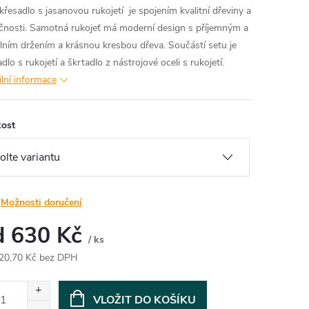
křesadlo s jasanovou rukojetí je spojením kvalitní dřeviny a
čnosti. Samotná rukojeť má moderní design s příjemným a
ilním držením a krásnou kresbou dřeva. Součástí setu je
dlo s rukojetí a škrtadlo z nástrojové oceli s rukojetí.
ilní informace
kost
Možnosti doručení
d
630 Kč
/ ks
20,70 Kč
bez DPH
ná
:
VLOŽIT DO KOŠÍKU