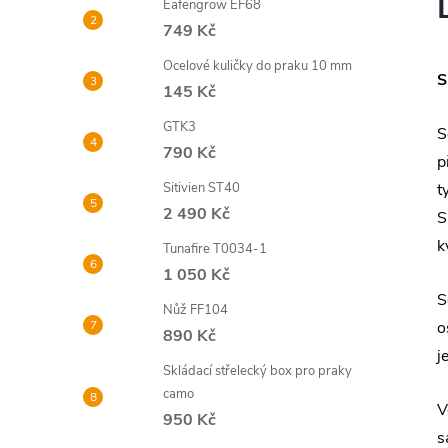
Eafengrow EF68
749 Kč
Ocelové kuličky do praku 10 mm
S
145 Kč
GTK3
S
790 Kč
p
Sitivien ST40
t
2 490 Kč
S
k
Tunafire T0034-1
1 050 Kč
S
Nůž FF104
o
890 Kč
j
Skládací střelecký box pro praky
camo
V
950 Kč
s