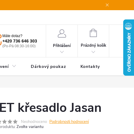
oupení od smlouvy
Obchodní podmínky
Podmínky ochrany oso
NÁKUPNÍ
Máte dotaz?
KOŠÍK
+420 736 646 303
Prázdný košík
Přihlášení
(Po-Pá 08:30-16:00)
vení
Dárkový poukaz
Kontakty
ET křesadlo Jasan
Neohodnoceno
Podrobnosti hodnocení
produktu:
Zvolte variantu