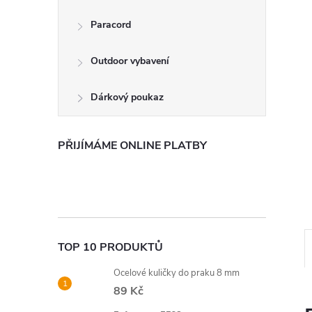
n
Paracord
e
Outdoor vybavení
l
Dárkový poukaz
PŘIJÍMÁME ONLINE PLATBY
TOP 10 PRODUKTŮ
Ocelové kuličky do praku 8 mm
89 Kč