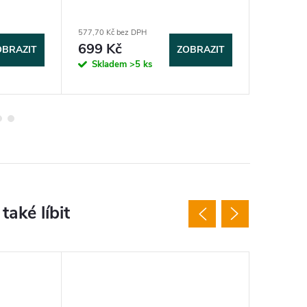
577,70 Kč bez DPH
1 727,30 K
699 Kč
2 090
OBRAZIT
ZOBRAZIT
Skladem
>5 ks
Sklad