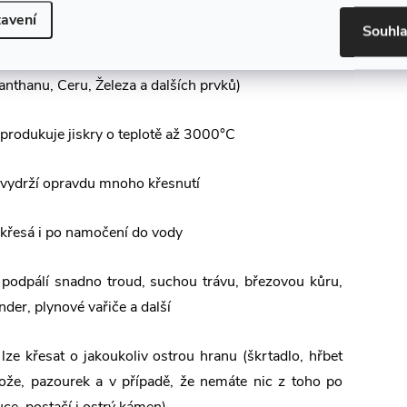
avení
Souhl
 survival křesadlo je vyrobené z Ferroceria (slitina
anthanu, Ceru, Železa a dalších prvků)
 produkuje jiskry o teplotě až 3000°C
 vydrží opravdu mnoho křesnutí
 křesá i po namočení do vody
 podpálí snadno troud, suchou trávu, březovou kůru,
inder, plynové vařiče a další
 lze křesat o jakoukoliv ostrou hranu (škrtadlo, hřbet
ože, pazourek a v případě, že nemáte nic z toho po