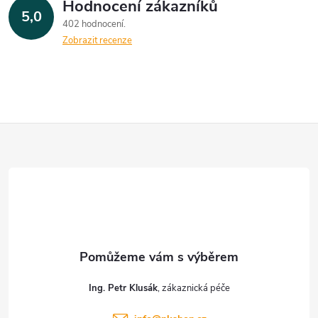
Hodnocení zákazníků
5,0
402 hodnocení
Zobrazit recenze
Z
á
p
a
t
Ing. Petr Klusák
í