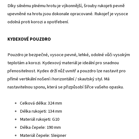
Díky silnému plnému hrotu je výkonnější, šrouby rukojeti pevně
upevněné na hrotu jsou dokonale opracované. Rukojeť je vysoce
odolná proti korozi a opotřebení.
KYDEXOVÉ POUZDRO
Pouzdro je bezpečné, vysoce pevné, lehké, odolné vůči vysokým
teplotám a korozi. Kydexový materiál je ideální pro snadnou
přenositelnost. Kydex drží nůž uvnitř a pouzdro lze nastavit pro
přímé vertikální nošení i horizontální / skautský styl. Má
nastavitelnou sponu, která se přizpůsobí šířce vašeho opasku.
Celková délka: 324 mm
Délka rukojeti: 134 mm
Materiál rukojeti: G10
Délka čepele: 190 mm
Materiál čepele: Sleipner