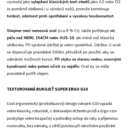
vyvinutá jako
vylepšení klasických tool-steelů
jako A2 nebo D2.
Je poměrně oblíbená i u výrobců nožů, protože kombinuje
tvrdost, odolnost proti opotřebení a vysokou houževnatost
.
Sleipner není nerezová ocel
(cca 8 % Cr), takže potřebuje
víc
péče než N690, 154CM nebo AUS-10
, ale méně než klasická
uhlíkovka. Při správné údržbě je velmi spolehlivá. Údržba: U oceli
se doporučuje pravidelné čištění, převážně po použití, aby se
zabránilo možnosti korozi.
Při styku se slanou vodou, ovocnými
kyselinami nebo potem očisti co nejdřív.
Ocel by se měla
pravidelně potřít olejem.
TEXTUROVANÁ RUKOJEŤ SUPER ERGO G10
Cool ergonomický (protiskluzový) design rukojeti G10 vypadá
velmi klasicky, robustně, s dokonalým držením prstů a Ergo vzor
poskytuje velmi bezpečný a pohodlný úchop do ruky a příjemnou
rovnováhu, bez námahy, s větší jistotou při náročném používání.