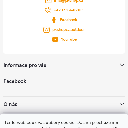
info
@
pkshop.cz
+420736646303
Facebook
pkshopcz.outdoor
YouTube
Informace pro vás
Facebook
O nás
Nákupní košík
Tento web používá soubory cookie. Dalším procházením