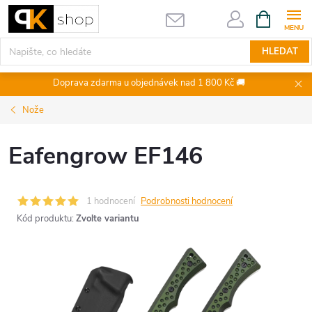
Přejít
NÁKUPNÍ
KOŠÍK
na
obsah
HLEDAT
Doprava zdarma u objednávek nad 1 800 Kč 🚚
Nože
Eafengrow EF146
1 hodnocení
Podrobnosti hodnocení
Kód produktu:
Zvolte variantu