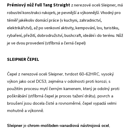
Prémiový nůž Full Tang Straight
z nerezové oceli Sleipner, má
robustní konstrukci rukojeti, je pevnější a výkonnější. Vhodný pro
téměř jakékoliv domácí práce (v kuchyni, zahradnictví,
elektrikářství), až po venkovní aktivity, kempování, lov, turistiku,
rybaření, přežití, dobrodružství, bushcraft, ideální i do terénu. Nůž
je ve dvou provedení (stříbrná a černá čepel)
SLEIPNER ČEPEL
Čepel z nerezové oceli Sleipner, tvrdost 60-62HRC, vysoký
výkon jako ocel DC53, zejména v odolnosti proti korozi, s
použitím procesu mytí černým kamenem, který je odolný proti
poškrábání (stříbrná čepel je proces tažení drátu), povrch a
broušení jsou docela čisté a rovnoměrné, čepel vypadá velmi
mohutně a výkonně.
Sleipner
je
chrom-molibden-vanadiová nástrojová ocel
,