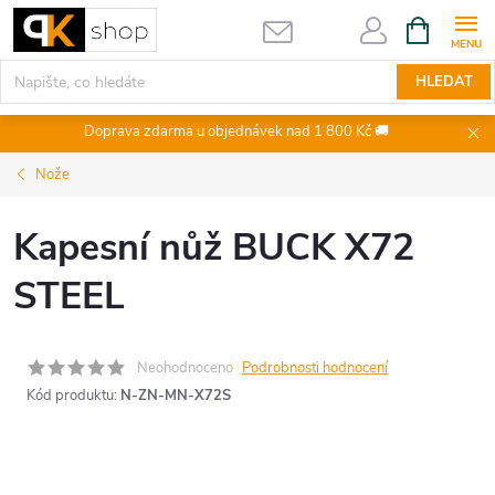
Přejít
NÁKUPNÍ
KOŠÍK
na
obsah
HLEDAT
Doprava zdarma u objednávek nad 1 800 Kč 🚚
Nože
Kapesní nůž BUCK X72
STEEL
Neohodnoceno
Podrobnosti hodnocení
Kód produktu:
N-ZN-MN-X72S