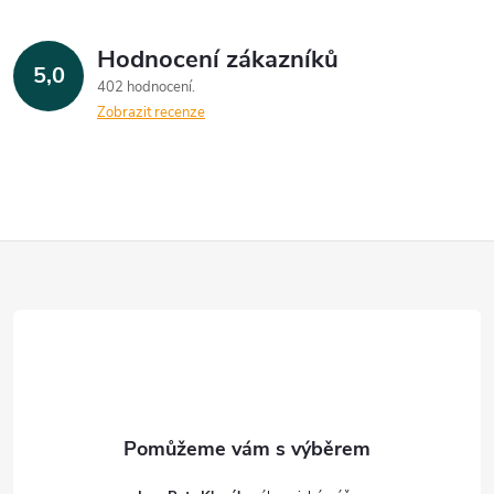
Hodnocení zákazníků
5,0
402 hodnocení
Zobrazit recenze
Z
á
p
a
t