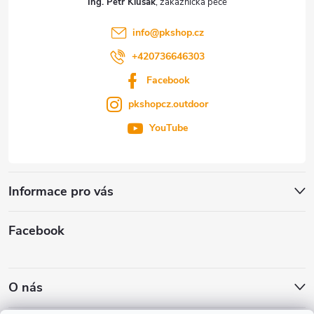
Ing. Petr Klusák
í
info
@
pkshop.cz
+420736646303
Facebook
pkshopcz.outdoor
YouTube
Informace pro vás
Facebook
O nás