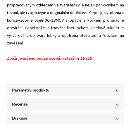
propracovaným vzhledem ve tvaru lebky je nejen pomocníkem na
řezání, ale i zajímavým a originálním doplňkem. Čepel je vyrobena z
korozivzdorné oceli 3CR13MOV a opatřena kolíkem pro snadné
otevírání. Čepel nože je fixována liner-lockem. Ocelová rukojeť je
vytvarována do tvaru lebky a opatřena otvírákem a řetízkem na
zavěšení.
Zboží je určeno pouze osobám starším
18 let!
Parametry produktu
Recenze
Diskuse