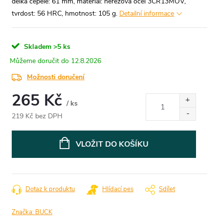
délka čepele: 61 mm, materiál: nerezová ocel 3CR13MOV,
tvrdost: 56 HRC, hmotnost: 105 g.
Detailní informace
Skladem
>5 ks
12.8.2026
Možnosti doručení
265 Kč
/ ks
219 Kč bez DPH
Měrná
cena:
VLOŽIT DO KOŠÍKU
Dotaz k produktu
Hlídací pes
Sdílet
Značka:
BUCK