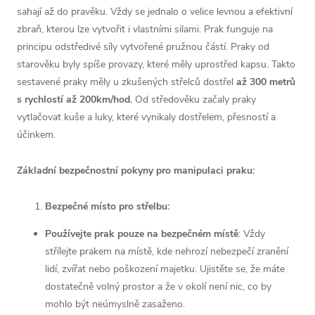
sahají až do pravěku. Vždy se jednalo o velice levnou a efektivní
zbraň, kterou lze vytvořit i vlastními silami. Prak funguje na
principu odstředivé síly vytvořené pružnou částí. Praky od
starověku byly spíše provazy, které měly uprostřed kapsu. Takto
sestavené praky měly u zkušených střelců dostřel
až 300 metrů
s rychlostí až 200km/hod.
Od středověku začaly praky
vytlačovat kuše a luky, které vynikaly dostřelem, přesností a
účinkem.
Základní bezpečnostní pokyny pro manipulaci
praku:
Bezpečné místo pro střelbu:
Používejte prak pouze na bezpečném místě
: Vždy
střílejte prakem na místě, kde nehrozí nebezpečí zranění
lidí, zvířat nebo poškození majetku. Ujistěte se, že máte
dostatečně volný prostor a že v okolí není nic, co by
mohlo být neúmyslně zasaženo.