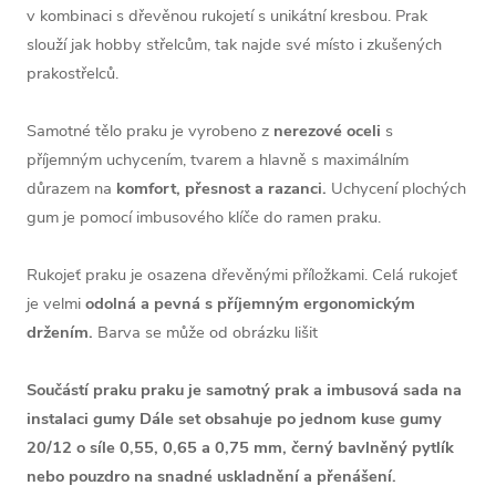
v kombinaci s dřevěnou rukojetí s unikátní kresbou.
Prak
slouží jak hobby střelcům, tak najde své místo i zkušených
prakostřelců.
Samotné tělo praku je vyrobeno z
nerezové oceli
s
příjemným uchycením, tvarem a hlavně s maximálním
důrazem na
komfort, přesnost a razanci.
Uchycení plochých
gum je pomocí imbusového klíče do ramen praku.
Rukojeť praku je osazena dřevěnými příložkami. Celá rukojeť
je velmi
odolná a pevná s příjemným ergonomickým
držením.
Barva se může od obrázku lišit
Součástí praku praku je samotný prak a imbusová sada na
instalaci gumy Dále set obsahuje po jednom kuse gumy
20/12 o síle 0,55, 0,65 a 0,75 mm, černý bavlněný pytlík
nebo pouzdro na snadné uskladnění a přenášení.