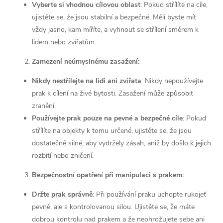
Vyberte si vhodnou cílovou oblast
: Pokud střílíte na cíle,
ujistěte se, že jsou stabilní a bezpečné. Měli byste mít
vždy jasno, kam míříte, a vyhnout se střílení směrem k
lidem nebo zvířatům.
Zamezení neúmyslnému zasažení:
Nikdy nestřílejte na lidi ani zvířata
: Nikdy nepoužívejte
prak k cílení na živé bytosti. Zasažení může způsobit
zranění.
Používejte prak pouze na pevné a bezpečné cíle
: Pokud
střílíte na objekty k tomu určené, ujistěte se, že jsou
dostatečně silné, aby vydržely zásah, aniž by došlo k jejich
rozbití nebo zničení.
Bezpečnostní opatření při manipulaci s prakem:
Držte prak správně
: Při používání praku uchopte rukojeť
pevně, ale s kontrolovanou silou. Ujistěte se, že máte
dobrou kontrolu nad prakem a že neohrožujete sebe ani