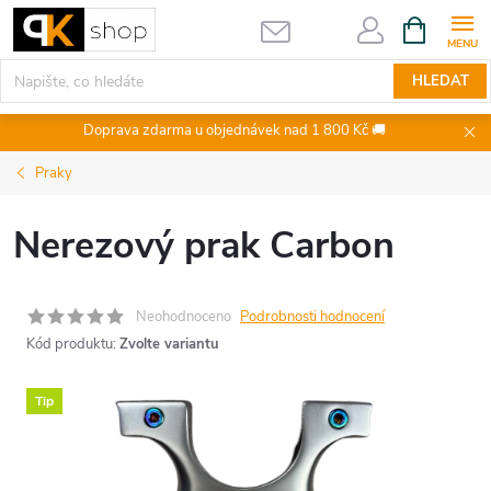
Přejít
NÁKUPNÍ
KOŠÍK
na
obsah
HLEDAT
Doprava zdarma u objednávek nad 1 800 Kč 🚚
Praky
Nerezový prak Carbon
Neohodnoceno
Podrobnosti hodnocení
Kód produktu:
Zvolte variantu
Tip