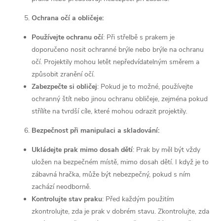
Ochrana očí a obličeje:
Používejte ochranu očí
: Při střelbě s prakem je
doporučeno nosit ochranné brýle nebo brýle na ochranu
očí. Projektily mohou letět nepředvídatelným směrem a
způsobit zranění očí.
Zabezpečte si obličej
: Pokud je to možné, používejte
ochranný štít nebo jinou ochranu obličeje, zejména pokud
střílíte na tvrdší cíle, které mohou odrazit projektily.
Bezpečnost při manipulaci a skladování:
Ukládejte prak mimo dosah dětí
: Prak by měl být vždy
uložen na bezpečném místě, mimo dosah dětí. I když je to
zábavná hračka, může být nebezpečný, pokud s ním
zachází neodborně.
Kontrolujte stav praku
: Před každým použitím
zkontrolujte, zda je prak v dobrém stavu. Zkontrolujte, zda