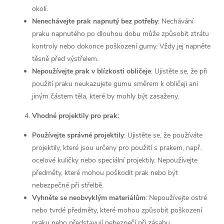
okolí.
Nenechávejte prak napnutý bez potřeby
: Nechávání
praku napnutého po dlouhou dobu může způsobit ztrátu
kontroly nebo dokonce poškození gumy. Vždy jej napněte
těsně před výstřelem.
Nepoužívejte prak v blízkosti obličeje
: Ujistěte se, že při
použití praku neukazujete gumu směrem k obličeji ani
jiným částem těla, které by mohly být zasaženy.
Vhodné projektily pro prak:
Používejte správné projektily
: Ujistěte se, že používáte
projektily, které jsou určeny pro použití s prakem, např.
ocelové kuličky nebo speciální projektily. Nepoužívejte
předměty, které mohou poškodit prak nebo být
nebezpečné při střelbě.
Vyhněte se neobvyklým materiálům
: Nepoužívejte ostré
nebo tvrdé předměty, které mohou způsobit poškození
praku nebo představují nebezpečí při zásahu.