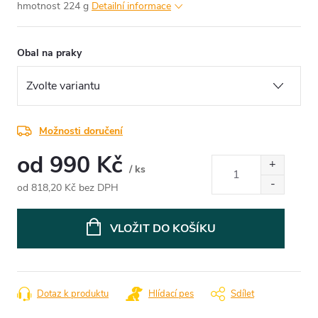
hmotnost 224 g
Detailní informace
Obal na praky
Možnosti doručení
od
990 Kč
/ ks
od
818,20 Kč
bez DPH
Měrná
cena:
VLOŽIT DO KOŠÍKU
Dotaz k produktu
Hlídací pes
Sdílet