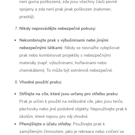
není guma poškozená, zda jsou všechny části pevně
spojeny a zda není prak jinak poškozen (nalomen,
prasklý).
Nikdy neprovádějte nebezpečné pokusy:
Nekombinujte prak s výbušninami nebo jinými
nebezpečnými látkami
: Nikdy se nesnažte vylepšovat
prak nebo kombinovat projektily s nebezpečnými
materiály (např. výbušninami, hořlavinami nebo
chemikáliemi). To může být extrémně nebezpečné.
Vhodné použití praku:
Střílejte na cíle, které jsou určeny pro střelbu praku
:
Prak je určen k použití na neškodné cíle, jako jsou terče,
plechovky nebo jiné podobné objekty. Nepoužívejte prak k
úkolům, které nejsou pro něj vhodné.
Přemýšlejte o účelu střelby
: Používejte prak k
zamýšleným činnostem, jako je rekreace nebo cvičení ve