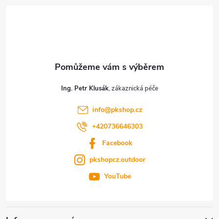
á
p
a
t
Ing. Petr Klusák
í
info
@
pkshop.cz
+420736646303
Facebook
pkshopcz.outdoor
YouTube