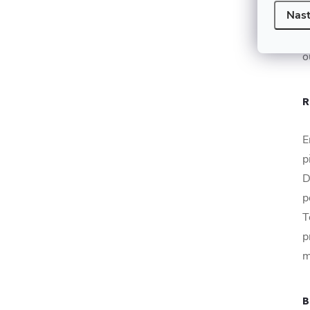
Nast
T
n
o
R
E
p
D
p
T
p
m
B