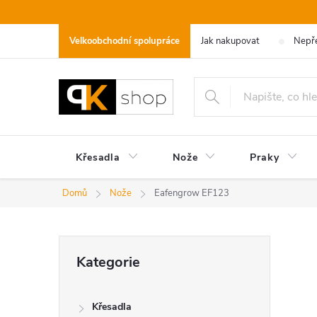
Přejít
na
Velkoobchodní spolupráce
Jak nakupovat
Nepře
obsah
Křesadla
Nože
Praky
Domů
Nože
Eafengrow EF123
P
Přeskočit
Kategorie
kategorie
o
Křesadla