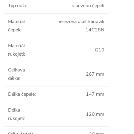
Typ nože
:
s pevnou čepelí
Materiál
nerezová ocel Sandvik
čepele
:
14C28N
Materiál
G10
rukojeti
:
Celková
267 mm
délka
:
Délka čepele
:
147 mm
Délka
120 mm
rukojeti
: