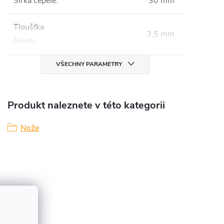
Šířka čepele
:
30 mm
Tloušťka
3,5 mm
čepele
:
VŠECHNY PARAMETRY
Produkt naleznete v této kategorii
Nože