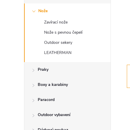
s
Nože
t
Zavírací nože
r
Nože s pevnou čepelí
a
Outdoor sekery
LEATHERMAN
n
Praky
n
í
Boxy a karabiny
p
Paracord
a
Outdoor vybavení
Dárkový poukaz