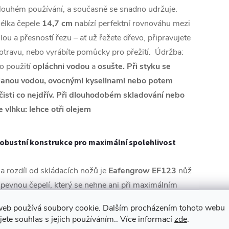
louhém používání, a současně se snadno udržuje.
élka čepele
14,7 cm
nabízí perfektní rovnováhu mezi
ilou a přesností řezu – ať už řežete dřevo, připravujete
otravu, nebo vyrábíte pomůcky pro přežití. Údržba:
o použití
opláchni vodou
a
osušte. Při styku se
lanou vodou, ovocnými kyselinami nebo potem
čisti co nejdřív. Při dlouhodobém skladování nebo
e vlhku: lehce otři olejem
obustní konstrukce pro maximální spolehlivost
a rozdíl od skládacích nožů je
Eafengrow EF123
nůž
 pevnou čepelí, který se nehne ani při maximálním
laku.
web používá soubory cookie. Dalším procházením tohoto webu
elková délka
26,7 cm
poskytuje jistotu a pohodlí při
jete souhlas s jejich používáním.. Více informací
zde
.
anipulaci.