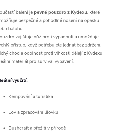
oučástí balení je
pevné pouzdro z Kydexu
, které
možňuje bezpečné a pohodlné nošení na opasku
ebo batohu.
ouzdro zajišťuje nůž proti vypadnutí a umožňuje
ychlý přístup, když potřebujete jednat bez zdržení.
ichý chod a odolnost proti vlhkosti dělají z Kydexu
deální materiál pro survival vybavení.
deální využití:
Kempování a turistika
Lov a zpracování úlovku
Bushcraft a přežití v přírodě