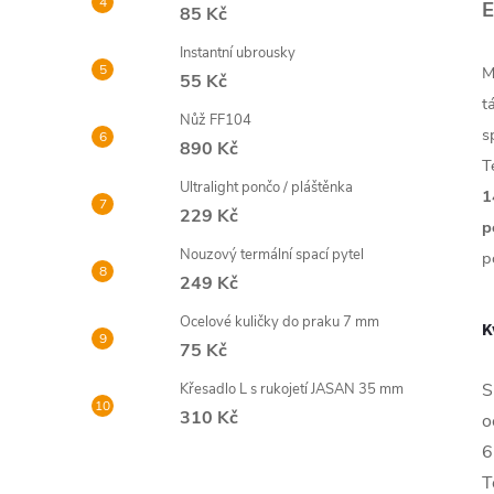
E
85 Kč
Instantní ubrousky
M
55 Kč
t
Nůž FF104
s
890 Kč
T
Ultralight pončo / pláštěnka
1
229 Kč
p
Nouzový termální spací pytel
p
249 Kč
Ocelové kuličky do praku 7 mm
K
75 Kč
S
Křesadlo L s rukojetí JASAN 35 mm
310 Kč
o
6
T