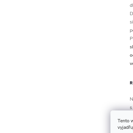
d
D
s
p
P
s
o
v
R
N
s
t
Tento 
C
vyjadřu
m