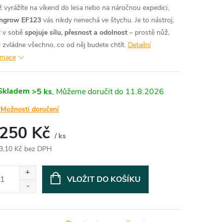
ž vyrážíte na víkend do lesa nebo na náročnou expedici,
engrow EF123
vás nikdy nenechá ve štychu. Je to nástroj,
ý v sobě
spojuje sílu, přesnost a odolnost
– prostě nůž,
ý zvládne všechno, co od něj budete chtít.
Detailní
rmace
Skladem
>5 ks
11.8.2026
Možnosti doručení
 250 Kč
/ ks
3,10 Kč bez DPH
ná
:
VLOŽIT DO KOŠÍKU