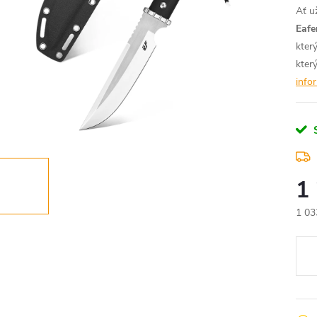
Ať u
Eaf
kter
kter
info
1
1 03
Měr
cena