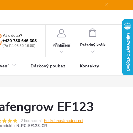
oupení od smlouvy
Obchodní podmínky
Podmínky ochrany oso
NÁKUPNÍ
Máte dotaz?
KOŠÍK
+420 736 646 303
Prázdný košík
Přihlášení
(Po-Pá 08:30-16:00)
vení
Dárkový poukaz
Kontakty
afengrow EF123
2 hodnocení
Podrobnosti hodnocení
produktu:
N-PC-EF123-CR