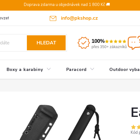
Doprava zdarma u objednávek nad 1 800 Kč 🚚
info@pkshop.cz
vzetí objednávky/zrušení po odeslání
Doprava a platba
Odst
100%
HLEDAT
přes 350+ zákazníků
Boxy a karabiny
Paracord
Outdoor vyba
E
Kód 