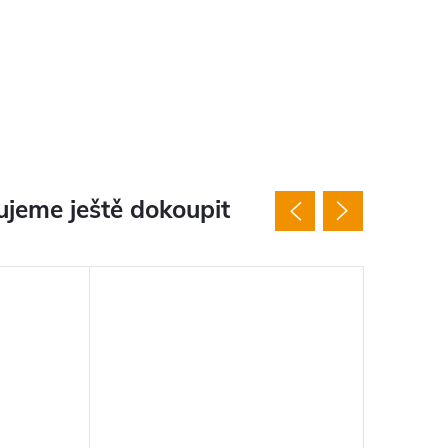
jeme ještě dokoupit
Vhodné j