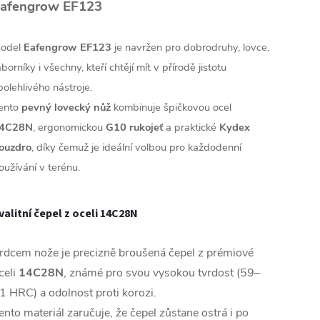
afengrow EF123
odel
Eafengrow EF123
je navržen pro dobrodruhy, lovce,
áborníky i všechny, kteří chtějí mít v přírodě jistotu
polehlivého nástroje.
ento
pevný lovecký nůž
kombinuje špičkovou ocel
4C28N
, ergonomickou
G10 rukojeť
a praktické
Kydex
ouzdro
, díky čemuž je ideální volbou pro každodenní
oužívání v terénu.
valitní čepel z oceli 14C28N
rdcem nože je precizně broušená čepel z prémiové
celi
14C28N
, známé pro svou vysokou tvrdost (59–
1 HRC) a odolnost proti korozi.
ento materiál zaručuje, že čepel zůstane ostrá i po