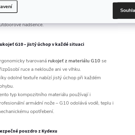
avení
ento nůž zvládne sekání větví, opracování dřeva i
Souhl
áročné survival úkoly – ideální společník pro všechny
utdoorové nadšence.
ukojeť G10 – jistý úchop v každé situaci
rgonomicky tvarovaná
rukojeť z materiálu G10
se
řizpůsobí ruce a neklouže ani ve vlhku.
íky odolné textuře nabízí jistý úchop při každém
ohybu.
ento typ kompozitního materiálu používají i
rofesionální armádní nože – G10 odolává vodě, teplu i
echanickému opotřebení.
ezpečné pouzdro z Kydexu