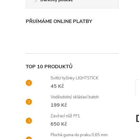
n
e
PŘIJÍMÁME ONLINE PLATBY
l
TOP 10 PRODUKTŮ
Svítící tyčinky LIGHTSTICK
45 Kč
Voděodolný skládací batoh
199 Kč
Zavírací nůž FF1
650 Kč
Plochá guma do praku 0,65 mm