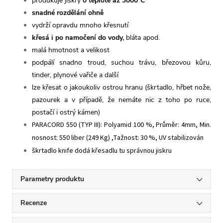
produkuje jiskry
o teplotě až 3000°C
snadné rozdělání ohně
vydrží opravdu mnoho křesnutí
křesá i po namočení do vody,
bláta apod.
malá hmotnost a velikost
podpálí snadno troud, suchou trávu, březovou kůru,
tinder, plynové vařiče a další
lze křesat o jakoukoliv ostrou hranu (škrtadlo, hřbet nože,
pazourek a v případě, že nemáte nic z toho po ruce,
postačí i ostrý kámen)
PARACORD 550 (TYP III): Polyamid 100 %, Průměr: 4mm, Min.
nosnost: 550 liber (249 Kg) ,Tažnost: 30 %, UV stabilizován
škrtadlo knife dodá křesadlu tu správnou jiskru
Parametry produktu
Recenze