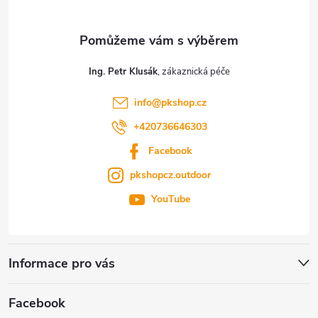
a
t
Ing. Petr Klusák
í
info
@
pkshop.cz
+420736646303
Facebook
pkshopcz.outdoor
YouTube
Informace pro vás
Facebook