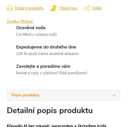
Dotaz k produktu
Hlídací pes
Sdílet
Značka:
PKshop
Oceněné nože
Certifikát z výstavy nožů
Expedujeme do druhého dne
100 % zboží máme skutečně skladem.
Zavolejte a poradíme vám
Nevíte si rady s výběrem? Rádi pomůžeme!
Popis produktu
Detailní popis produktu
Křesadlo M bez rukojeti, paracordem a škrtadlem knife