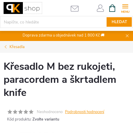
Přejít
NÁKUPNÍ
KOŠÍK
na
obsah
HLEDAT
Doprava zdarma u objednávek nad 1 800 Kč 🚚
Křesadla
Křesadlo M bez rukojeti,
paracordem a škrtadlem
knife
Neohodnoceno
Podrobnosti hodnocení
Kód produktu:
Zvolte variantu