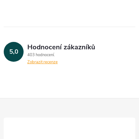
Hodnocení zákazníků
5,0
403 hodnocení
Zobrazit recenze
Z
á
p