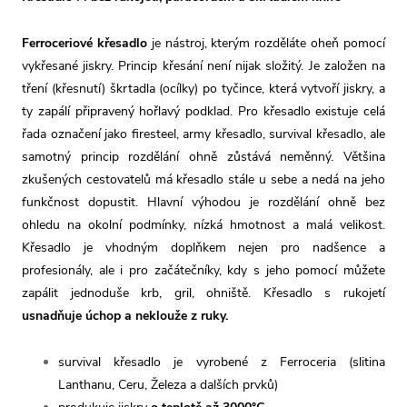
Ferroceriové křesadlo
je nástroj, kterým rozděláte oheň pomocí
vykřesané jiskry. Princip křesání není nijak složitý. Je založen na
tření (křesnutí) škrtadla (ocílky) po tyčince, která vytvoří jiskry, a
ty zapálí připravený hořlavý podklad. Pro křesadlo existuje celá
řada označení jako firesteel, army křesadlo, survival křesadlo, ale
samotný princip rozdělání ohně zůstává neměnný. Většina
zkušených cestovatelů má křesadlo stále u sebe a nedá na jeho
funkčnost dopustit. Hlavní výhodou je rozdělání ohně bez
ohledu na okolní podmínky, nízká hmotnost a malá velikost.
Křesadlo je vhodným doplňkem nejen pro nadšence a
profesionály, ale i pro začátečníky, kdy s jeho pomocí můžete
zapálit jednoduše krb, gril, ohniště. Křesadlo s rukojetí
usnadňuje úchop a neklouže z ruky.
survival křesadlo je vyrobené z Ferroceria (slitina
Lanthanu, Ceru, Železa a dalších prvků)