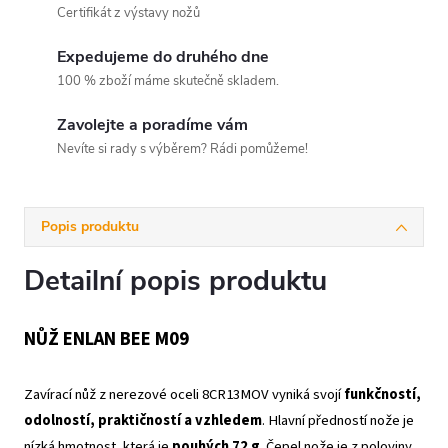
Certifikát z výstavy nožů
Expedujeme do druhého dne
100 % zboží máme skutečně skladem.
Zavolejte a poradíme vám
Nevíte si rady s výběrem? Rádi pomůžeme!
Popis produktu
Detailní popis produktu
NŮŽ ENLAN BEE M09
Zavírací nůž z nerezové oceli 8CR13MOV vyniká svojí
funkčností,
odolností, praktičností a vzhledem
. Hlavní předností nože je
nízká hmotnost, která je
pouhých 72 g
. Čepel nože je z poloviny