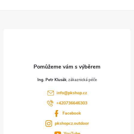
Z
á
p
a
t
Ing. Petr Klusák
í
info
@
pkshop.cz
+420736646303
Facebook
pkshopcz.outdoor
YouTube