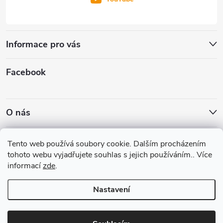
Informace pro vás
Facebook
O nás
Nákupní košík
Tento web používá soubory cookie. Dalším procházením
tohoto webu vyjadřujete souhlas s jejich používáním.. Více
informací
zde
.
0
KS /
0 KČ
Nastavení
Copyright 2026
PKshop
. Všechna práva vyhrazena.
Upravit nastavení
cookies