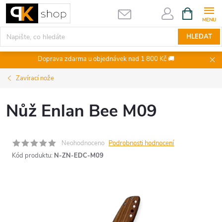
Přejít
NÁKUPNÍ
KOŠÍK
na
obsah
HLEDAT
Doprava zdarma u objednávek nad 1 800 Kč 🚚
Zavírací nože
Nůž Enlan Bee M09
Neohodnoceno
Podrobnosti hodnocení
Kód produktu:
N-ZN-EDC-M09