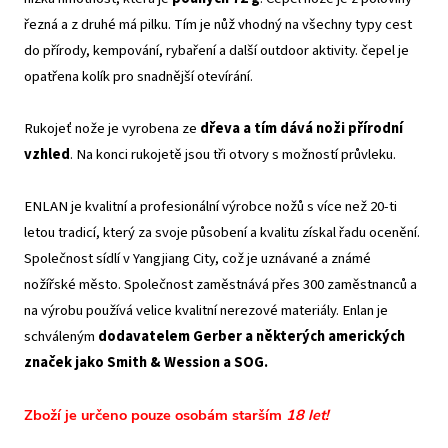
řezná a z druhé má pilku. Tím je nůž vhodný na všechny typy cest
do přírody, kempování, rybaření a další outdoor aktivity. čepel je
opatřena kolík pro snadnější otevírání.
Rukojeť nože je vyrobena ze
dřeva a tím dává noži přírodní
vzhled
. Na konci rukojetě jsou tři otvory s možností průvleku.
ENLAN je kvalitní a profesionální výrobce nožů s více než 20-ti
letou tradicí, který za svoje působení a kvalitu získal řadu ocenění.
Společnost sídlí v Yangjiang City, což je uznávané a známé
nožířské město. Společnost zaměstnává přes 300 zaměstnanců a
na výrobu používá velice kvalitní nerezové materiály. Enlan je
schváleným
dodavatelem Gerber a některých amerických
značek jako Smith & Wession a SOG.
Zboží je určeno pouze osobám starším
18 let!