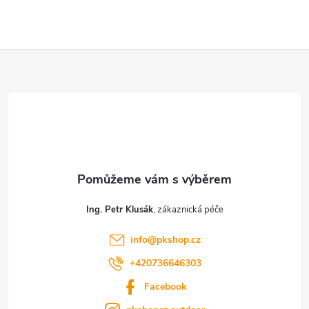
Z
á
p
a
t
Ing. Petr Klusák
í
info
@
pkshop.cz
+420736646303
Facebook