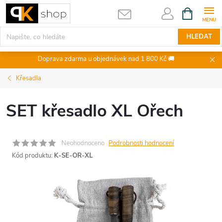
Přejít
NÁKUPNÍ
KOŠÍK
na
obsah
HLEDAT
Doprava zdarma u objednávek nad 1 800 Kč 🚚
Křesadla
SET křesadlo XL Ořech
Neohodnoceno
Podrobnosti hodnocení
Kód produktu:
K-SE-OR-XL