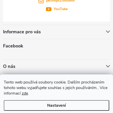
pkshopcz.outdoor
YouTube
Informace pro vás
Facebook
O nás
Nákupní košík
Tento web používá soubory cookie. Dalším procházením
tohoto webu vyjadřujete souhlas s jejich používáním.. Více
informací
zde
.
0
KS /
0 KČ
Nastavení
Copyright 2026
PKshop
. Všechna práva vyhrazena.
Upravit nastavení