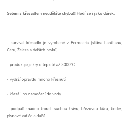
Setem s křesadlem neuděláte chybu!!! Hodí se i jako dárek.
- survival křesadlo je vyrobené z Ferroceria (slitina Lanthanu,
Ceru, Železa a dalších prvků)
- produkuje jiskry o teplotě až 3000°C
- vydrží opravdu mnoho křesnutí
- křesá i po namočení do vody
- podpálí snadno troud, suchou trávu, březovou kůru, tinder,
plynové vařiče a další