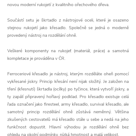
novou moderní rukojetí z kvalitního ořechového dřeva.
Součástí setu je škrtadlo z nástrojové oceli, které je osazeno
stejnou rukojetí jako křesadlo. Společně se jedná o moderně
provedený nástroj na rozdělání ohně.
Veškeré komponenty na rukojeť (materiál, práce) a samotná
kompletace je prováděna v ČR.
Ferroceriové křesadlo je nástroj, kterým rozděláte oheň pomocí
vykřesané jiskry. Princip křesání není nijak složitý. Je založen na
tření (křesnutí) škrtadla (ocílky) po tyčince, která vytvoří jiskry, a
ty zapálí připravený hořlavý podklad. Pro křesadlo existuje celá
řada označení jako firesteel, army křesadlo, survival křesadlo, ale
samotný princip rozdělání ohně zůstává neměnný. Většina
zkušených cestovatelů má křesadlo stále u sebe a nedá na jeho
funkčnost dopustit. Hlavní výhodou je rozdělání ohně bez
ohledu na okolní podmínky, nízká hmotnost a malá velikost.