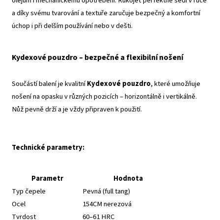
olejům i mechanickému opotřebení. Rukojeť perfektně sedí v ruce
a díky svému tvarování a textuře zaručuje bezpečný a komfortní
úchop i při delším používání nebo v dešti.
Kydexové pouzdro – bezpečné a flexibilní nošení
Součástí balení je kvalitní
Kydexové pouzdro
, které umožňuje
nošení na opasku v různých pozicích – horizontálně i vertikálně.
Nůž pevně drží a je vždy připraven k použití.
Technické parametry:
Parametr
Hodnota
Typ čepele
Pevná (full tang)
Ocel
154CM nerezová
Tvrdost
60–61 HRC