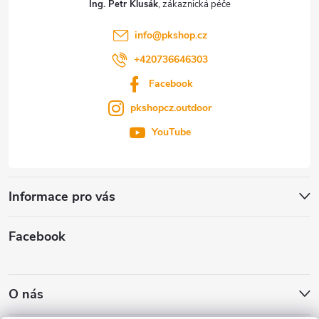
Ing. Petr Klusák
í
info
@
pkshop.cz
+420736646303
Facebook
pkshopcz.outdoor
YouTube
Informace pro vás
Facebook
O nás