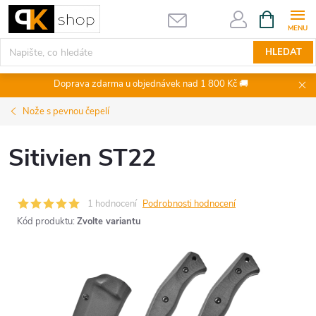
Přejít
NÁKUPNÍ
KOŠÍK
na
obsah
HLEDAT
Doprava zdarma u objednávek nad 1 800 Kč 🚚
Nože s pevnou čepelí
Sitivien ST22
1 hodnocení
Podrobnosti hodnocení
Kód produktu:
Zvolte variantu