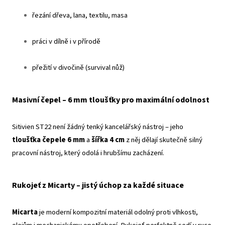
řezání dřeva, lana, textilu, masa
práci v dílně i v přírodě
přežití v divočině (survival nůž)
Masivní čepel – 6 mm tloušťky pro maximální odolnost
Sitivien ST22 není žádný tenký kancelářský nástroj – jeho
tloušťka čepele 6 mm
a
šířka 4 cm
z něj dělají skutečně silný
pracovní nástroj, který odolá i hrubšímu zacházení.
Rukojeť z Micarty – jistý úchop za každé situace
Micarta
je moderní kompozitní materiál odolný proti vlhkosti,