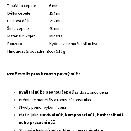
Tloušťka čepele
6 mm
Délka čepele
154 mm
Celková délka
292 mm
Šířka čepele
40 mm
Materiál rukojeti
Micarta
Pouzdro
Kydex, více možností uchycení
Hmotnost (s pouzdrem)
cca 519 g
Proč zvolit právě tento pevný nůž?
Kvalitní nůž s pevnou čepelí
za dostupnou cenu
Prémiové materiály a robustní konstrukce
Skvělý poměr výkon / cena
Ideální jako
survival nůž, kempovací nůž, bushcraft nůž
nebo pracovní nůž
Stylový a funkční design, který ocení i sběratelé