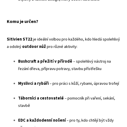
Komu je určen?
Sitivien ST22
je ideální volbou pro každého, kdo hledá spolehlivý
a odolný
outdoor nůž
pro různé aktivity:
Bushcraft a přežití v přírodě
– spolehlivý nástroj na
řezání dřeva, přípravu potravy, stavbu přístřešku
Myslivci a rybáři
– pro práci s kůží, rybami, úpravou trofejí
Táborníci a cestovatelé
– pomocník při vaření, sekání,
stavbě
EDC a každodenní nošení
– pro ty, kdo chtějí být vždy