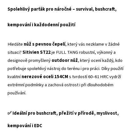
Spolehlivý parťák pro náročné – survival, bushcraft,
kempování i každodenní použití
Hledáte
nůž s pevnou čepelí
, který vás nezklame v žádné
situaci?
Sitivien ST22
je FULL TANG robustní, výkonný a
designově promyšlený
outdoor nůž
, který ocení každý, kdo
potřebuje spolehlivý nástroj do terénu i pro práci. Díky použití
kvalitní
nerezové oceli 154CM
s tvrdostí 60–61 HRC vydrží
extrémní podmínky a zachová ostrost i při dlouhodobém
používání.
✅ Ideální pro bushcraft, přežití v přírodě, myslivost,
kempování i EDC