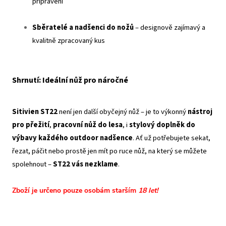
připraveni
Sběratelé a nadšenci do nožů
– designově zajímavý a
kvalitně zpracovaný kus
Shrnutí: Ideální nůž pro náročné
Sitivien ST22
není jen další obyčejný nůž – je to výkonný
nástroj
pro přežití
,
pracovní nůž do lesa
, i
stylový doplněk do
výbavy každého outdoor nadšence
. Ať už potřebujete sekat,
řezat, páčit nebo prostě jen mít po ruce nůž, na který se můžete
spolehnout –
ST22 vás nezklame
.
Zboží je určeno pouze osobám starším
18 let!