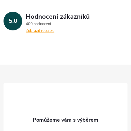
Hodnocení zákazníků
5,0
400 hodnocení
Zobrazit recenze
Z
á
p
a
t