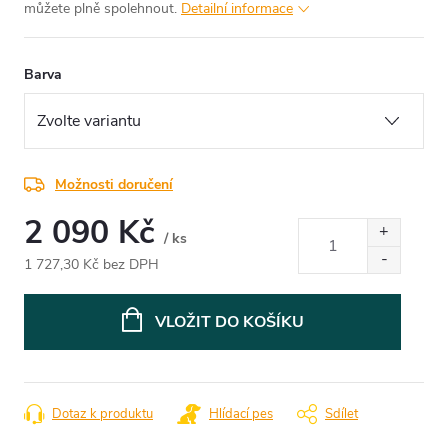
můžete plně spolehnout.
Detailní informace
Barva
Možnosti doručení
2 090 Kč
/ ks
1 727,30 Kč bez DPH
Měrná
cena:
VLOŽIT DO KOŠÍKU
Dotaz k produktu
Hlídací pes
Sdílet