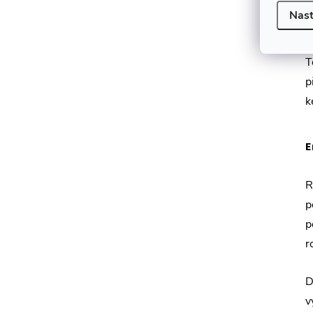
p
Nast
k
T
p
k
E
R
p
p
r
D
v