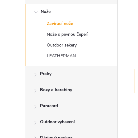
s
Nože
t
Zavírací nože
r
Nože s pevnou čepelí
a
Outdoor sekery
LEATHERMAN
n
Praky
n
í
Boxy a karabiny
p
Paracord
a
Outdoor vybavení
Dárkový poukaz