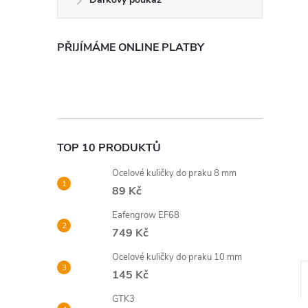
n
e
PŘIJÍMÁME ONLINE PLATBY
l
TOP 10 PRODUKTŮ
Ocelové kuličky do praku 8 mm
89 Kč
Eafengrow EF68
749 Kč
Ocelové kuličky do praku 10 mm
145 Kč
GTK3