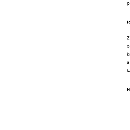
p
I
Z
o
k
a
k
H