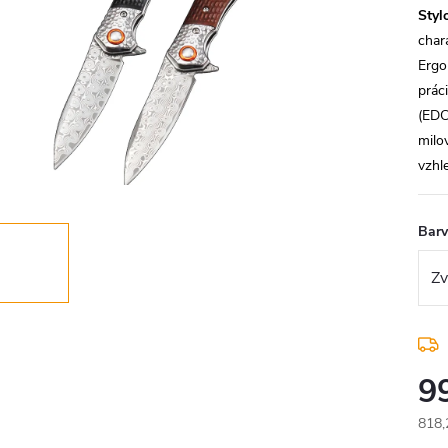
Styl
char
Ergo
prác
(EDC
milo
vzhl
Bar
9
818,
Měr