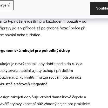
řipravený k práci, zatímco v zavřeném stavu je
avení
Souhl
ompaktní a snadno přenosný.
ento typ nože je ideální pro každodenní použití – od
řípravy jídla v přírodě až po drobné řezací práce při
empování nebo turistice.
rgonomická rukojeť pro pohodlný úchop
ukojeť je navržena tak, aby dobře padla do ruky a
oskytovala stabilní a jistý úchop i při delším
oužívání. Díky kvalitnímu zpracování působí nůž
obustně a zároveň elegantně.
esign rukojeti doplňuje vzhled damaškové čepele a
ytváří stylový kapesní nůž vhodný nejen pro praktické