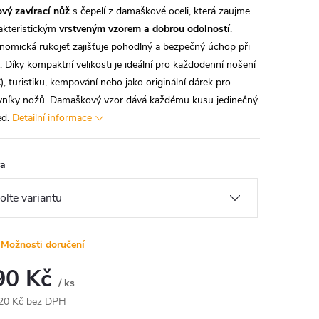
ový zavírací nůž
s čepelí z damaškové oceli, která zaujme
akteristickým
vrstveným vzorem a dobrou odolností
.
nomická rukojeť zajišťuje pohodlný a bezpečný úchop při
i. Díky kompaktní velikosti je ideální pro každodenní nošení
), turistiku, kempování nebo jako originální dárek pro
vníky nožů. Damaškový vzor dává každému kusu jedinečný
ed.
Detailní informace
va
Možnosti doručení
90 Kč
/ ks
20 Kč bez DPH
ná