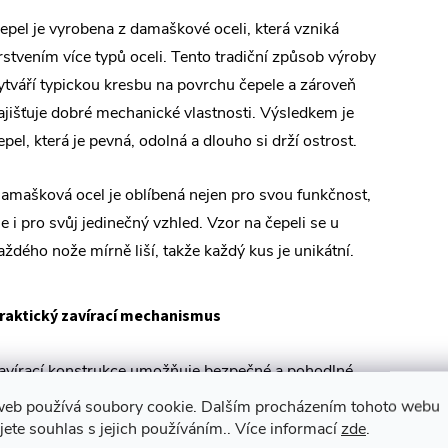
epel je vyrobena z damaškové oceli, která vzniká
rstvením více typů oceli. Tento tradiční způsob výroby
ytváří typickou kresbu na povrchu čepele a zároveň
ajišťuje dobré mechanické vlastnosti. Výsledkem je
epel, která je pevná, odolná a dlouho si drží ostrost.
amašková ocel je oblíbená nejen pro svou funkčnost,
le i pro svůj jedinečný vzhled. Vzor na čepeli se u
aždého nože mírně liší, takže každý kus je unikátní.
raktický zavírací mechanismus
avírací konstrukce umožňuje bezpečné a pohodlné
řenášení nože v kapse, batohu nebo výbavě pro
web používá soubory cookie. Dalším procházením tohoto webu
utdoorové aktivity. Po otevření je nůž stabilní a
jete souhlas s jejich používáním.. Více informací
zde
.