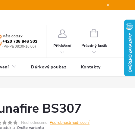
oupení od smlouvy
Obchodní podmínky
Podmínky ochrany oso
NÁKUPNÍ
Máte dotaz?
KOŠÍK
+420 736 646 303
Prázdný košík
Přihlášení
(Po-Pá 08:30-16:00)
vení
Dárkový poukaz
Kontakty
unafire BS307
Neohodnoceno
Podrobnosti hodnocení
produktu:
Zvolte variantu