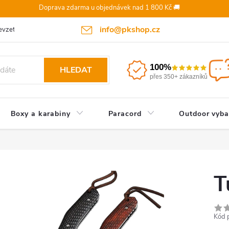
Doprava zdarma u objednávek nad 1 800 Kč 🚚
info@pkshop.cz
vzetí objednávky/zrušení po odeslání
Doprava a platba
Odst
100%
HLEDAT
přes 350+ zákazníků
Boxy a karabiny
Paracord
Outdoor vyba
T
Kód 