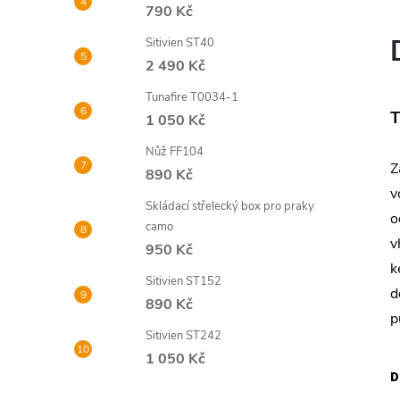
790 Kč
Sitivien ST40
2 490 Kč
Tunafire T0034-1
T
1 050 Kč
Nůž FF104
Z
890 Kč
v
Skládací střelecký box pro praky
o
camo
v
950 Kč
k
Sitivien ST152
d
890 Kč
p
Sitivien ST242
1 050 Kč
D