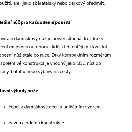
oužití, ale i jako sběratelský nebo dárkový předmět.
deální nůž pro každodenní použití
avírací damaškový nůž je univerzální nástroj, který
cení milovníci outdooru i lidé, kteří chtějí mít kvalitní
apesní nůž stále po ruce. Díky kompaktním rozměrům
 spolehlivé konstrukci je vhodný jako EDC nůž do
apsy, batohu nebo výbavy na cesty.
lavní výhody nože
čepel z damaškové oceli s unikátním vzorem
pevná a odolná konstrukce