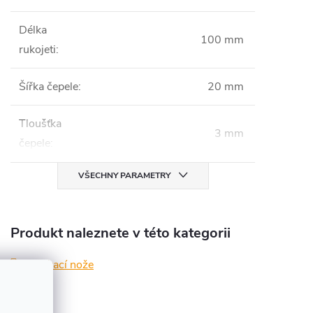
Délka
100 mm
rukojeti
:
Šířka čepele
:
20 mm
Tloušťka
3 mm
čepele
:
VŠECHNY PARAMETRY
Produkt naleznete v této kategorii
Zavírací nože