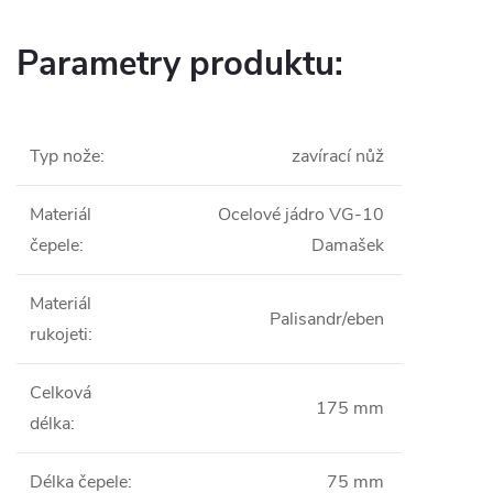
Parametry produktu:
Typ nože
:
zavírací nůž
Materiál
Ocelové jádro VG-10
čepele
:
Damašek
Materiál
Palisandr/eben
rukojeti
:
Celková
175 mm
délka
:
Délka čepele
:
75 mm