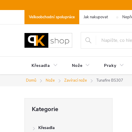
Přejít
na
Velkoobchodní spolupráce
Jak nakupovat
Nepře
obsah
Křesadla
Nože
Praky
Domů
Nože
Zavírací nože
Tunafire BS307
P
Přeskočit
Kategorie
kategorie
o
Křesadla