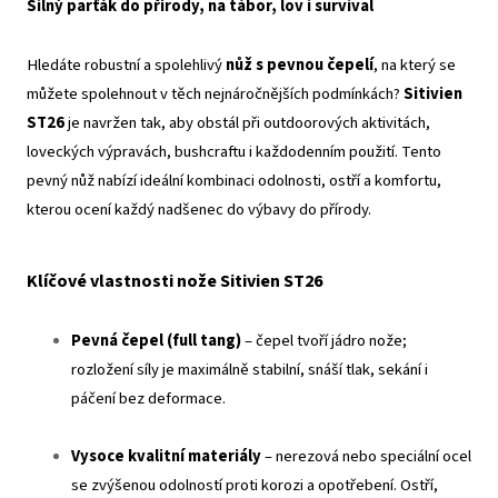
Silný parťák do přírody, na tábor, lov i survival
Hledáte robustní a spolehlivý
nůž s pevnou čepelí
, na který se
můžete spolehnout v těch nejnáročnějších podmínkách?
Sitivien
ST26
je navržen tak, aby obstál při outdoorových aktivitách,
loveckých výpravách, bushcraftu i každodenním použití. Tento
pevný nůž nabízí ideální kombinaci odolnosti, ostří a komfortu,
kterou ocení každý nadšenec do výbavy do přírody.
Klíčové vlastnosti nože Sitivien ST26
Pevná čepel (full tang)
– čepel tvoří jádro nože;
rozložení síly je maximálně stabilní, snáší tlak, sekání i
páčení bez deformace.
Vysoce kvalitní materiály
– nerezová nebo speciální ocel
se zvýšenou odolností proti korozi a opotřebení. Ostří,