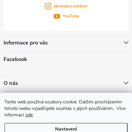
pkshopcz.outdoor
YouTube
Informace pro vás
Facebook
O nás
Nákupní košík
Tento web používá soubory cookie. Dalším procházením
tohoto webu vyjadřujete souhlas s jejich používáním.. Více
informací
zde
.
0
KS /
0 KČ
Nastavení