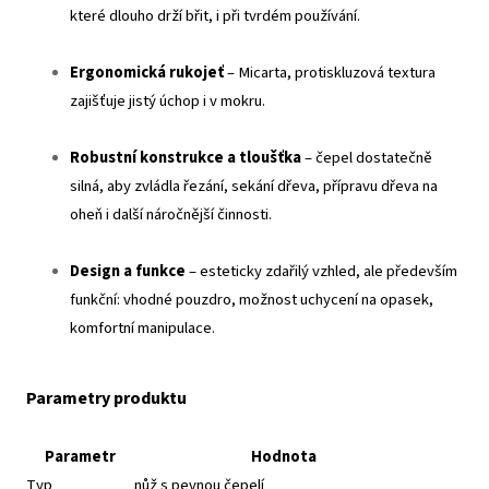
které dlouho drží břit, i při tvrdém používání.
Ergonomická rukojeť
– Micarta, protiskluzová textura
zajišťuje jistý úchop i v mokru.
Robustní konstrukce a tloušťka
– čepel dostatečně
silná, aby zvládla řezání, sekání dřeva, přípravu dřeva na
oheň i další náročnější činnosti.
Design a funkce
– esteticky zdařilý vzhled, ale především
funkční: vhodné pouzdro, možnost uchycení na opasek,
komfortní manipulace.
Parametry produktu
Parametr
Hodnota
Typ
nůž s pevnou čepelí