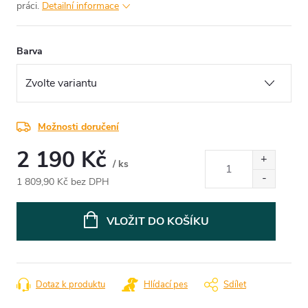
práci.
Detailní informace
Barva
Možnosti doručení
2 190 Kč
/ ks
1 809,90 Kč bez DPH
Měrná
cena:
VLOŽIT DO KOŠÍKU
Dotaz k produktu
Hlídací pes
Sdílet