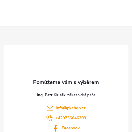
Z
á
p
a
t
Ing. Petr Klusák
í
info
@
pkshop.cz
+420736646303
Facebook