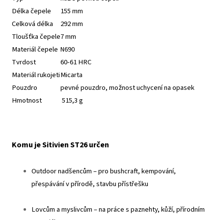
Délka čepele
155 mm
Celková délka
292 mm
Tloušťka čepele
7 mm
Materiál čepele
N690
Tvrdost
60-61 HRC
Materiál rukojeti
Micarta
Pouzdro
pevné pouzdro, možnost uchycení na opasek
Hmotnost
515,3 g
Komu je Sitivien ST26 určen
Outdoor nadšencům – pro bushcraft, kempování,
přespávání v přírodě, stavbu přístřešku
Lovcům a myslivcům – na práce s paznehty, kůží, přírodním