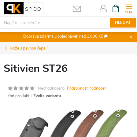
Přejít
NÁKUPNÍ
KOŠÍK
na
obsah
HLEDAT
Doprava zdarma u objednávek nad 1 800 Kč 🚚
Nože s pevnou čepelí
Sitivien ST26
Neohodnoceno
Podrobnosti hodnocení
Kód produktu:
Zvolte variantu