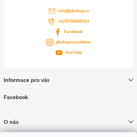
í
info
@
pkshop.cz
+420736646303
Facebook
pkshopcz.outdoor
YouTube
Informace pro vás
Facebook
O nás