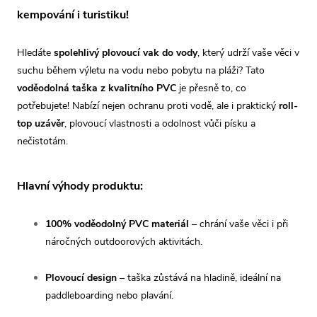
kempování i turistiku!
Hledáte
spolehlivý plovoucí vak do vody
, který udrží vaše věci v
suchu během výletu na vodu nebo pobytu na pláži? Tato
voděodolná taška z kvalitního PVC
je přesně to, co
potřebujete! Nabízí nejen ochranu proti vodě, ale i praktický
roll-
top uzávěr
, plovoucí vlastnosti a odolnost vůči písku a
nečistotám.
Hlavní výhody produktu:
100% voděodolný PVC materiál
– chrání vaše věci i při
náročných outdoorových aktivitách.
Plovoucí design
– taška zůstává na hladině, ideální na
paddleboarding nebo plavání.