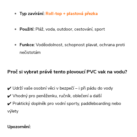
Typ zavírání:
Roll-top + plastová přezka
Použití:
Pláž, voda, outdoor, cestování, sport
Funkce:
Voděodolnost, schopnost plavat, ochrana proti
nečistotám
Proč si vybrat právě tento
plovoucí PVC vak na vodu
?
✔️ Udrží vaše osobní věci v bezpečí – i při pádu do vody
✔️ Vhodný pro peněženku, ručník, oblečení a další
✔️ Praktický doplněk pro vodní sporty, paddleboarding nebo
výlety
Upozornění: