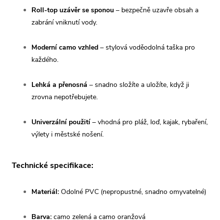
Roll-top uzávěr se sponou
– bezpečně uzavře obsah a
zabrání vniknutí vody.
Moderní camo vzhled
– stylová voděodolná taška pro
každého.
Lehká a přenosná
– snadno složíte a uložíte, když ji
zrovna nepotřebujete.
Univerzální použití
– vhodná pro pláž, loď, kajak, rybaření,
výlety i městské nošení.
Technické specifikace:
Materiál:
Odolné PVC (nepropustné, snadno omyvatelné)
Barva:
camo zelená a camo oranžová