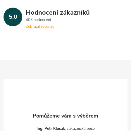
Hodnocení zákazníků
5,0
403 hodnocení
Zobrazit recenze
Z
á
p
a
t
Ing. Petr Klusák