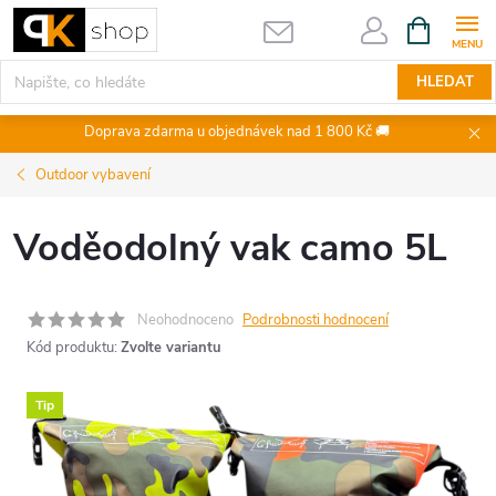
Přejít
NÁKUPNÍ
KOŠÍK
na
obsah
HLEDAT
Doprava zdarma u objednávek nad 1 800 Kč 🚚
Outdoor vybavení
Voděodolný vak camo 5L
Neohodnoceno
Podrobnosti hodnocení
Kód produktu:
Zvolte variantu
Tip