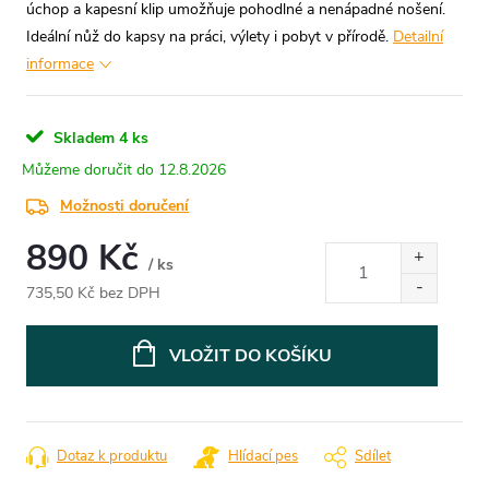
úchop a kapesní klip umožňuje pohodlné a nenápadné nošení.
Ideální nůž do kapsy na práci, výlety i pobyt v přírodě.
Detailní
informace
Skladem
4 ks
12.8.2026
Možnosti doručení
890 Kč
/ ks
735,50 Kč bez DPH
Měrná
cena:
VLOŽIT DO KOŠÍKU
Dotaz k produktu
Hlídací pes
Sdílet