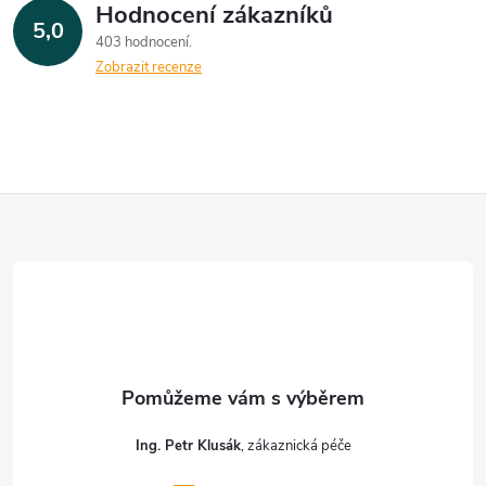
Hodnocení zákazníků
5,0
403 hodnocení
Zobrazit recenze
Z
á
p
a
t
Ing. Petr Klusák