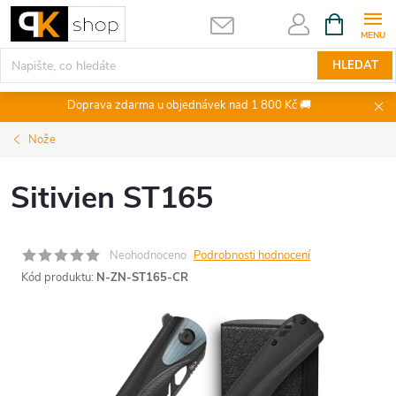
Přejít
NÁKUPNÍ
KOŠÍK
na
obsah
HLEDAT
Doprava zdarma u objednávek nad 1 800 Kč 🚚
Nože
Sitivien ST165
Neohodnoceno
Podrobnosti hodnocení
Kód produktu:
N-ZN-ST165-CR