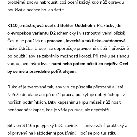
problémů znovu nabrousit, což ocení každý, kdo nůž opravdu
používá a nechce ho jen šetřit.
K110
je
nástrojová ocel
od
Böhler-Uddeholm
. Prakticky jde
o
evropskou variantu D2
(chemicky i vlastnostmi velmi blízká).
Často se používá na
pracovní, lovecké a takticko-outdoorové
nože
.
Údržba: U oceli se doporučuje pravidelné čištění, převážně
po použití, aby se zabránilo možnosti korozi. Při styku se slanou
vodou, ovocnými kyseli
nami nebo potem očisti co nejdřív. Ocel
by se měla pravidelně potřít olejem.
Rukojeť je tvarovaná tak, aby v ruce působila přirozeně a jistě.
Neřeže do dlaně ani při delší práci a poskytuje dobrý úchop i v
horších podmínkách. Díky kapesnímu klipu můžeš nůž nosit
nenápadně v kapse, kde je vždy po ruce, ale nepřekáží.
Sitivien ST165 je typický EDC zavírák — univerzální, praktický a
připravený na každodenní používání. Hodí se pro turistiku,