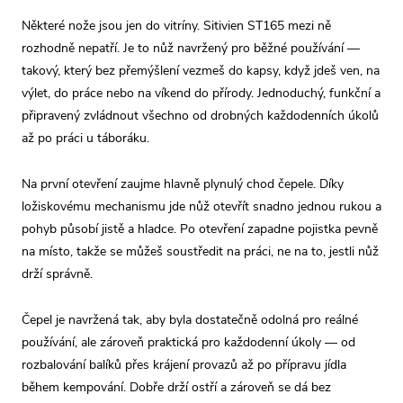
Některé nože jsou jen do vitríny. Sitivien ST165 mezi ně
rozhodně nepatří. Je to nůž navržený pro běžné používání —
takový, který bez přemýšlení vezmeš do kapsy, když jdeš ven, na
výlet, do práce nebo na víkend do přírody. Jednoduchý, funkční a
připravený zvládnout všechno od drobných každodenních úkolů
až po práci u táboráku.
Na první otevření zaujme hlavně plynulý chod čepele. Díky
ložiskovému mechanismu jde nůž otevřít snadno jednou rukou a
pohyb působí jistě a hladce. Po otevření zapadne pojistka pevně
na místo, takže se můžeš soustředit na práci, ne na to, jestli nůž
drží správně.
Čepel je navržená tak, aby byla dostatečně odolná pro reálné
používání, ale zároveň praktická pro každodenní úkoly — od
rozbalování balíků přes krájení provazů až po přípravu jídla
během kempování. Dobře drží ostří a zároveň se dá bez