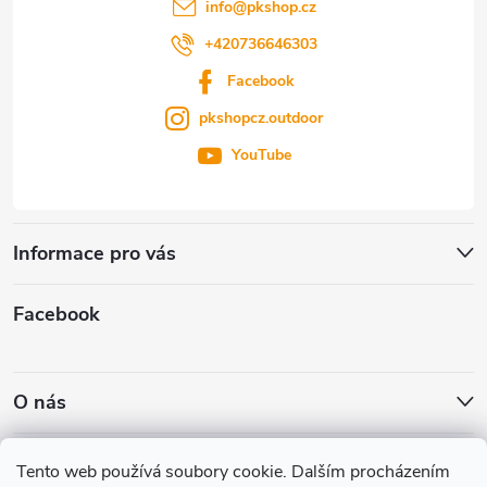
í
info
@
pkshop.cz
+420736646303
Facebook
pkshopcz.outdoor
YouTube
Informace pro vás
Facebook
O nás
Nákupní košík
Tento web používá soubory cookie. Dalším procházením