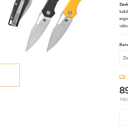
Zaví
každo
ergo
výko
Bar
8
735,
Měr
cena