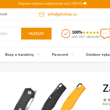
Doprava zdarma u objednávek nad 1 800 Kč 🚚
info@pkshop.cz
vzetí objednávky/zrušení po odeslání
Doprava a platba
Odst
100%
HLEDAT
přes 350+ zákazníků
Boxy a karabiny
Paracord
Outdoor vyba
Z
Kód 