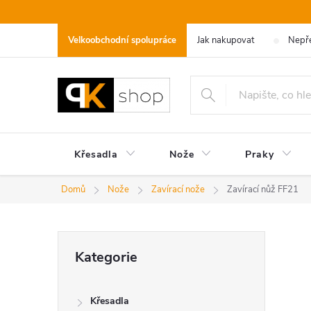
Přejít
na
Velkoobchodní spolupráce
Jak nakupovat
Nepře
obsah
Křesadla
Nože
Praky
Domů
Nože
Zavírací nože
Zavírací nůž FF21
P
Přeskočit
Kategorie
kategorie
o
Křesadla