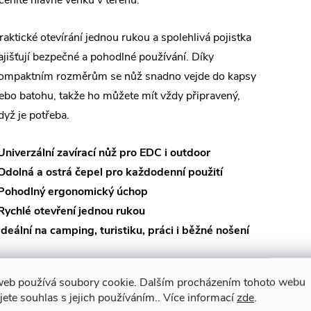
ceníte hlavně venku v terénu.
raktické otevírání jednou rukou a spolehlivá pojistka
ajišťují bezpečné a pohodlné používání. Díky
ompaktním rozměrům se nůž snadno vejde do kapsy
ebo batohu, takže ho můžete mít vždy připravený,
dyž je potřeba.
Univerzální zavírací nůž pro EDC i outdoor
Odolná a ostrá čepel pro každodenní použití
Pohodlný ergonomický úchop
Rychlé otevření jednou rukou
Ideální na camping, turistiku, práci i běžné nošení
kvělá volba pro každého, kdo hledá praktický,
web používá soubory cookie. Dalším procházením tohoto webu
polehlivý a cenově dostupný zavírací nůž, na který se
jete souhlas s jejich používáním.. Více informací
zde
.
ůže kdykoliv spolehnout.