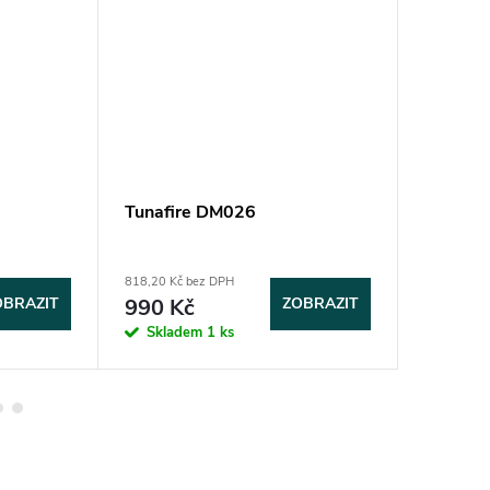
Tunafire DM026
Zavírac
818,20 Kč bez DPH
735,50 Kč 
OBRAZIT
990 Kč
ZOBRAZIT
890 K
Skladem
1 ks
Sklad