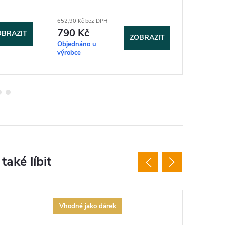
652,90 Kč bez DPH
475,20 Kč 
790 Kč
575 K
OBRAZIT
ZOBRAZIT
Objednáno u
Vypro
výrobce
Vhodné jako dárek