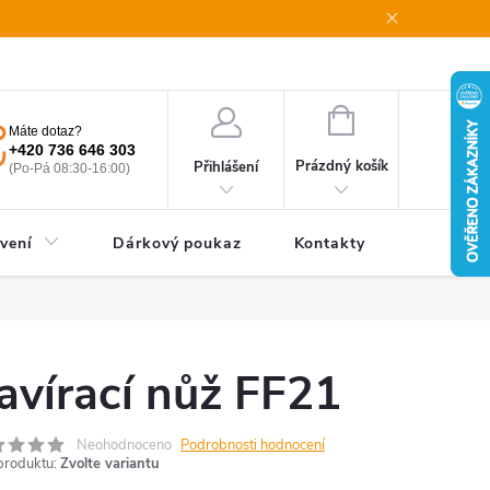
oupení od smlouvy
Obchodní podmínky
Podmínky ochrany oso
NÁKUPNÍ
Máte dotaz?
KOŠÍK
+420 736 646 303
Prázdný košík
Přihlášení
(Po-Pá 08:30-16:00)
vení
Dárkový poukaz
Kontakty
avírací nůž FF21
Neohodnoceno
Podrobnosti hodnocení
produktu:
Zvolte variantu