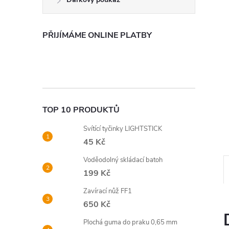
n
e
PŘIJÍMÁME ONLINE PLATBY
l
TOP 10 PRODUKTŮ
Svítící tyčinky LIGHTSTICK
45 Kč
Voděodolný skládací batoh
199 Kč
Zavírací nůž FF1
650 Kč
Plochá guma do praku 0,65 mm