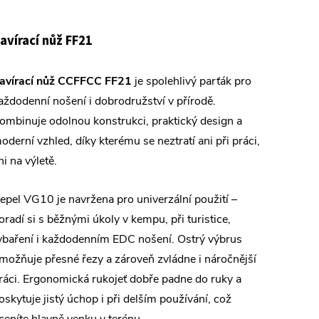
avírací nůž FF21
avírací nůž CCFFCC FF21
je spolehlivý parťák pro
aždodenní nošení i dobrodružství v přírodě.
ombinuje odolnou konstrukci, praktický design a
oderní vzhled, díky kterému se neztratí ani při práci,
ni na výletě.
epel VG10 je navržena pro univerzální použití –
oradí si s běžnými úkoly v kempu, při turistice,
ybaření i každodenním EDC nošení. Ostrý výbrus
možňuje přesné řezy a zároveň zvládne i náročnější
ráci. Ergonomická rukojeť dobře padne do ruky a
oskytuje jistý úchop i při delším používání, což