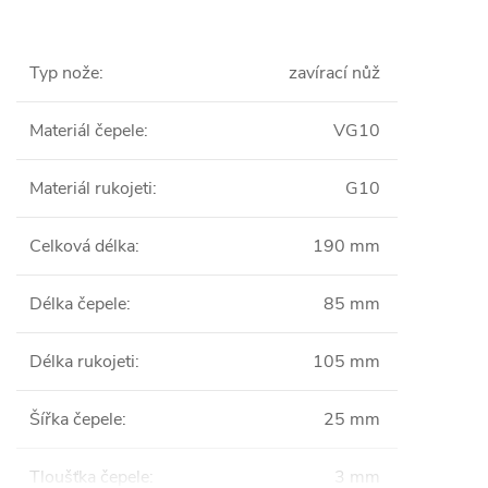
Typ nože
:
zavírací nůž
Materiál čepele
:
VG10
Materiál rukojeti
:
G10
Celková délka
:
190 mm
Délka čepele
:
85 mm
Délka rukojeti
:
105 mm
Šířka čepele
:
25 mm
Tloušťka čepele
:
3 mm