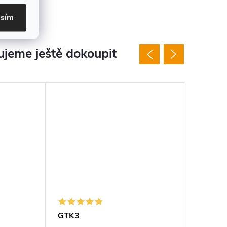
asím
jeme ještě dokoupit
GTK3
Nůž SH