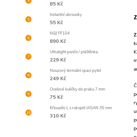
85 Kč
Instantní ubrousky
Z
55 Kč
Nůž FF104
Z
890 Kč
k
K
Ultralight pončo / pláštěnka
229 Kč
m
a
Nouzový termální spací pytel
249 Kč
Č
Ocelové kuličky do praku 7 mm
p
75 Kč
r
Křesadlo L s rukojetí JASAN 35 mm
u
310 Kč
p
p