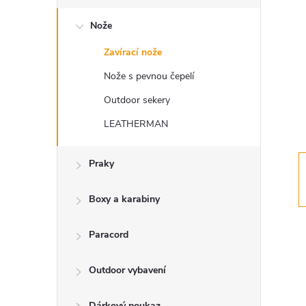
s
Nože
t
Zavírací nože
r
Nože s pevnou čepelí
a
Outdoor sekery
LEATHERMAN
n
Praky
n
í
Boxy a karabiny
p
Paracord
a
Outdoor vybavení
Dárkový poukaz