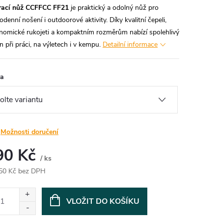
rací nůž CCFFCC FF21
je praktický a odolný nůž pro
denní nošení i outdoorové aktivity. Díky kvalitní čepeli,
nomické rukojeti a kompaktním rozměrům nabízí spolehlivý
n při práci, na výletech i v kempu.
Detailní informace
va
Možnosti doručení
90 Kč
/ ks
50 Kč bez DPH
ná
:
VLOŽIT DO KOŠÍKU