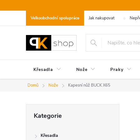
Přejít
na
Velkoobchodní spolupráce
Jak nakupovat
Nepře
obsah
Křesadla
Nože
Praky
Domů
Nože
Kapesní nůž BUCK X65
P
Přeskočit
Kategorie
kategorie
o
Křesadla