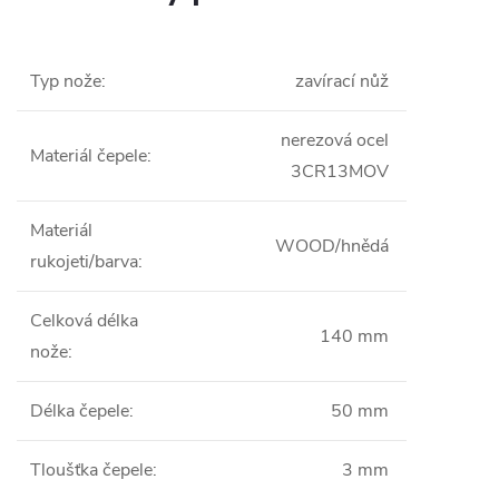
Typ nože
:
zavírací nůž
nerezová ocel
Materiál čepele
:
3CR13MOV
Materiál
WOOD/hnědá
rukojeti/barva
:
Celková délka
140 mm
nože
:
Délka čepele
:
50 mm
Tloušťka čepele
:
3 mm