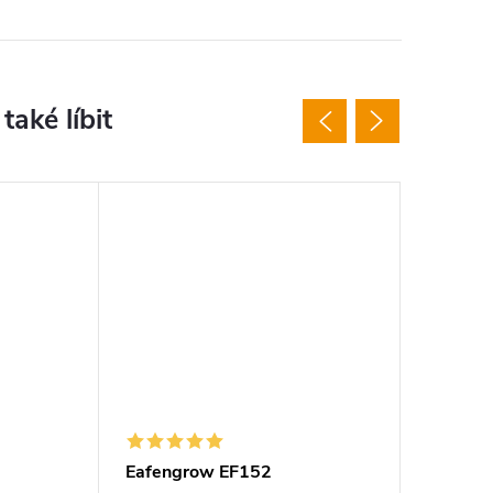
Vhodné j
Eafengrow EF152
Eafeng