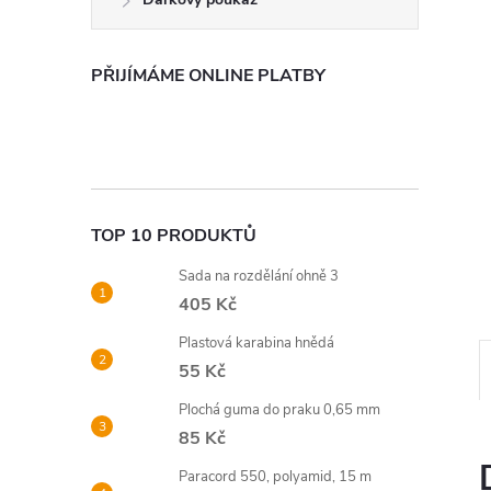
n
e
PŘIJÍMÁME ONLINE PLATBY
l
TOP 10 PRODUKTŮ
Sada na rozdělání ohně 3
405 Kč
Plastová karabina hnědá
55 Kč
Plochá guma do praku 0,65 mm
85 Kč
Paracord 550, polyamid, 15 m