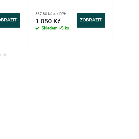
867,80 Kč bez DPH
950,40 Kč 
OBRAZIT
1 050 Kč
ZOBRAZIT
1 150
Skladem
>5 ks
Sklad