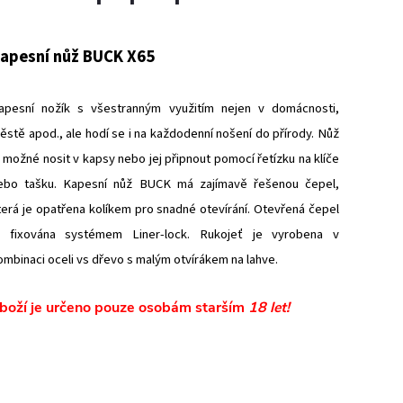
apesní nůž BUCK X65
apesní nožík s všestranným využitím nejen v domácnosti,
ěstě apod., ale hodí se i na každodenní nošení do přírody. Nůž
e možné nosit v kapsy nebo jej připnout pomocí řetízku na klíče
ebo tašku. Kapesní nůž BUCK má zajímavě řešenou čepel,
terá je opatřena kolíkem pro snadné otevírání. Otevřená čepel
e fixována systémem Liner-lock. Rukojeť je vyrobena v
ombinaci oceli vs dřevo s malým otvírákem na lahve.
boží je určeno pouze osobám starším
18 let!