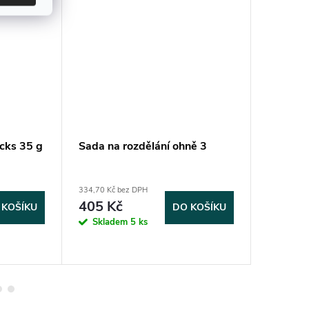
cks 35 g
Sada na rozdělání ohně 3
Sada na
334,70 Kč bez DPH
334,70 Kč 
405 Kč
405 K
 KOŠÍKU
DO KOŠÍKU
Skladem
5 ks
Sklad