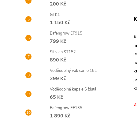
200 Kč
GTK1
K
1 150 Kč
Eafengrow EF915
K
799 Kč
m
Sitivien ST152
j
890 Kč
n
Voděodolný vak camo 15L
k
299 Kč
j
k
Voděodolná kapsle S žlutá
65 Kč
Z
Eafengrow EF135
1 890 Kč