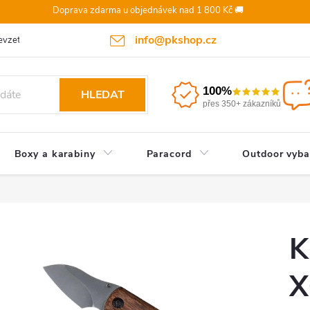
Doprava zdarma u objednávek nad 1 800 Kč 🚚
info@pkshop.cz
vzetí objednávky/zrušení po odeslání
Doprava a platba
Odst
100%
HLEDAT
přes 350+ zákazníků
Boxy a karabiny
Paracord
Outdoor vyba
K
X