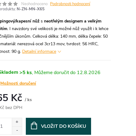
Neohodnoceno
Podrobnosti hodnocení
produktu:
N-ZN-MN-X65
ingový/kapesní nůž
s
neotřelým designem a velkým
itím
. I navzdory své velikosti je možné nůž využít i k lehce
čnějším úkonům. Celková délka: 140 mm, délka čepele: 50
materiál: nerezová ocel 3cr13 mov, tvrdost: 56 HRC,
nost: 90 g.
Detailní informace
Skladem
>5 ks
12.8.2026
Možnosti doručení
65 Kč
/ ks
Kč bez DPH
ná
:
VLOŽIT DO KOŠÍKU