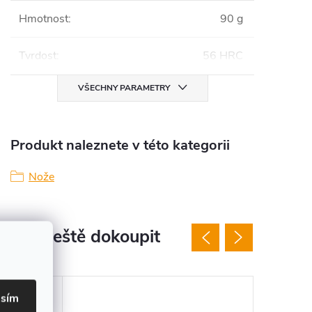
Hmotnost
:
90 g
Tvrdost
:
56 HRC
VŠECHNY PARAMETRY
Produkt naleznete v této kategorii
Nože
jeme ještě dokoupit
asím