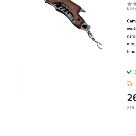
Kód 
Camp
využ
náro
mm, 
hmot
2
219 
Měr
cena