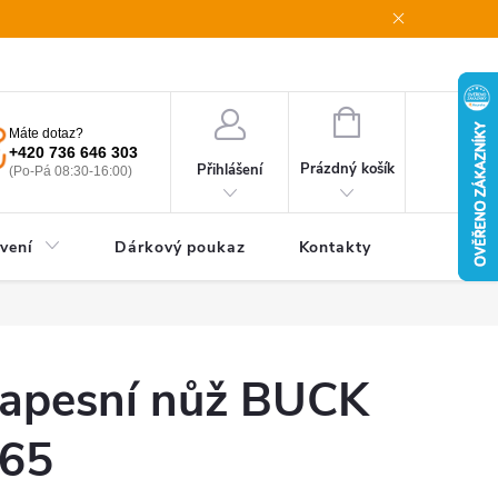
oupení od smlouvy
Obchodní podmínky
Podmínky ochrany oso
NÁKUPNÍ
Máte dotaz?
KOŠÍK
+420 736 646 303
Prázdný košík
Přihlášení
(Po-Pá 08:30-16:00)
vení
Dárkový poukaz
Kontakty
apesní nůž BUCK
65