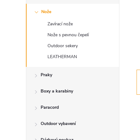
s
Nože
t
Zavírací nože
r
Nože s pevnou čepelí
a
Outdoor sekery
LEATHERMAN
n
Praky
n
í
Boxy a karabiny
p
Paracord
a
Outdoor vybavení
Dárkový poukaz