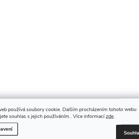
K tomuto produktu doporuču
web používá soubory cookie. Dalším procházením tohoto webu
jete souhlas s jejich používáním.. Více informací
zde
.
avení
Souhl