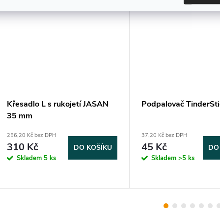
Křesadlo L s rukojetí JASAN
Podpalovač TinderSti
35 mm
256,20 Kč bez DPH
37,20 Kč bez DPH
310 Kč
45 Kč
DO KOŠÍKU
DO
Skladem
5 ks
Skladem
>5 ks