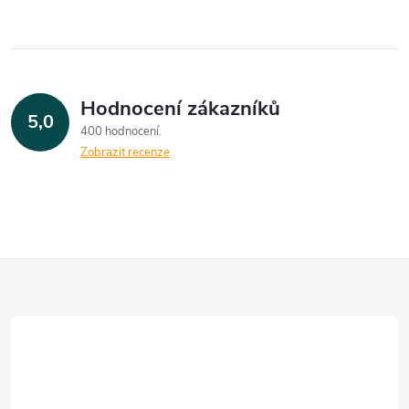
Hodnocení zákazníků
5,0
400 hodnocení
Zobrazit recenze
Z
á
p