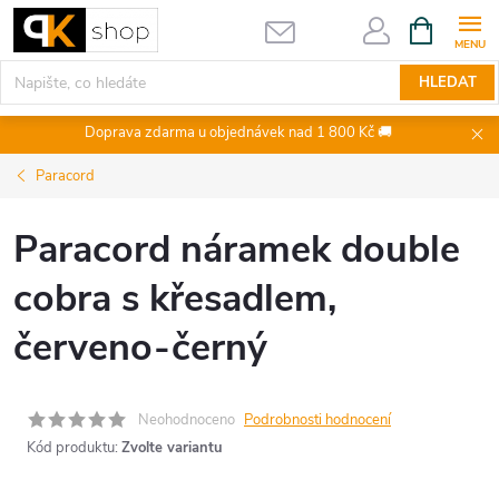
Přejít
NÁKUPNÍ
KOŠÍK
na
obsah
HLEDAT
Doprava zdarma u objednávek nad 1 800 Kč 🚚
Paracord
Paracord náramek double
cobra s křesadlem,
červeno-černý
Neohodnoceno
Podrobnosti hodnocení
Kód produktu:
Zvolte variantu