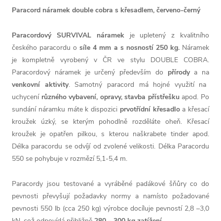
Paracord náramek double cobra s křesadlem, červeno-černý
Paracordový SURVIVAL náramek
je upletený z kvalitního
českého paracordu o
síle 4 mm a s nosností 250 kg.
Náramek
je kompletně vyrobený v ČR ve stylu DOUBLE COBRA.
Paracordový náramek je určený především do
přírody
a na
venkovní aktivity
. Samotný paracord má hojné využití na
uchycení
různého vybavení, opravy, stavba přístřešku
apod. Po
sundání náramku máte k dispozici
prvotřídní křesadlo
a křesací
kroužek úzký, se kterým pohodlně rozděláte oheň. Křesací
kroužek je opatřen pilkou, s kterou naškrabete tinder apod.
Délka paracordu se odvíjí od zvolené velikosti. Délka Paracordu
550 se pohybuje v rozmězí 5,1-5,4 m.
Paracordy jsou testované a vyráběné padákové šňůry co do
pevnosti převyšují požadavky normy a namísto požadované
pevnosti 550 lb (cca 250 kg) výrobce docíluje pevností 2,8 –3,0
kN, což odpovídá přibližně
280 – 300 kg zatížení.