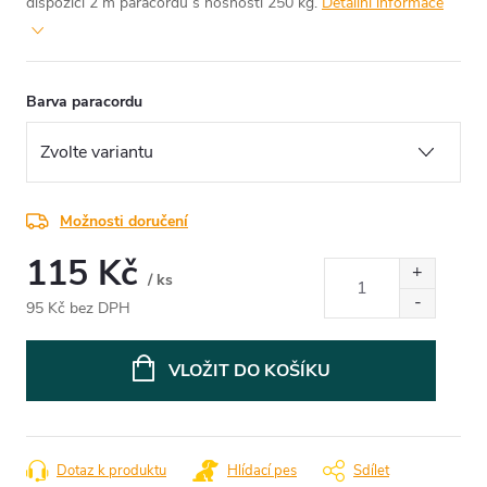
dispozici 2 m paracordu s nosností 250 kg.
Detailní informace
Barva paracordu
Možnosti doručení
115 Kč
/ ks
95 Kč bez DPH
Měrná
cena:
VLOŽIT DO KOŠÍKU
Dotaz k produktu
Hlídací pes
Sdílet