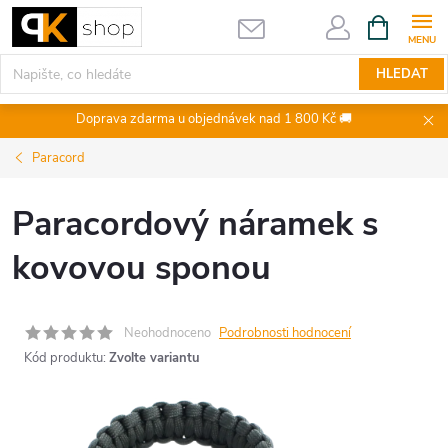
Přejít
NÁKUPNÍ
KOŠÍK
na
obsah
HLEDAT
Doprava zdarma u objednávek nad 1 800 Kč 🚚
Paracord
Paracordový náramek s
kovovou sponou
Neohodnoceno
Podrobnosti hodnocení
Kód produktu:
Zvolte variantu