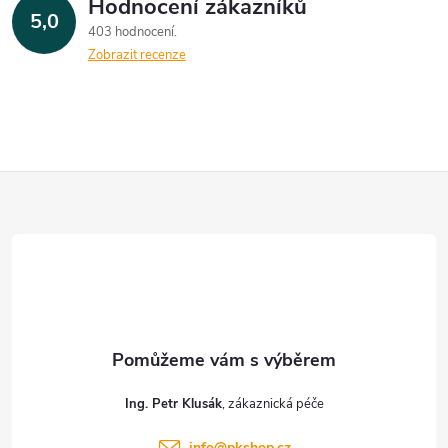
Hodnocení zákazníků
5,0
403 hodnocení
Zobrazit recenze
Z
á
p
a
t
Ing. Petr Klusák
í
info
@
pkshop.cz