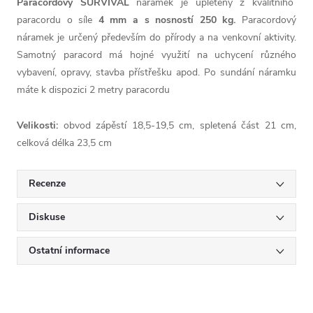
Paracordový SURVIVAL
náramek je upletený z kvalitního
paracordu o síle
4 mm a s nosností 250 kg.
Paracordový
náramek je určený především do přírody a na venkovní aktivity.
Samotný paracord má hojné využití na uchycení různého
vybavení, opravy, stavba přístřešku apod. Po sundání náramku
máte k dispozici 2 metry paracordu
Velikosti:
obvod zápěstí 18,5-19,5 cm, spletená část 21 cm,
celková délka 23,5 cm
Recenze
Diskuse
Ostatní informace