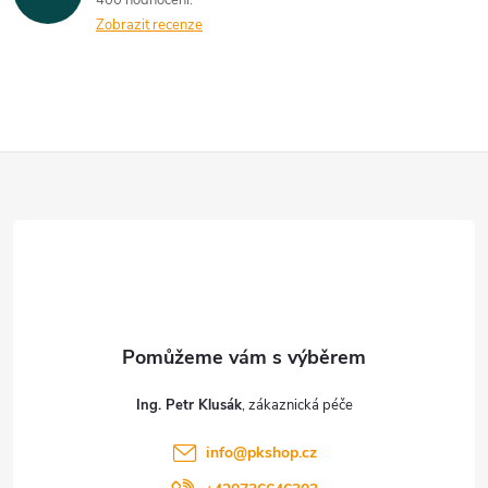
400 hodnocení
Zobrazit recenze
Z
á
p
a
t
Ing. Petr Klusák
í
info
@
pkshop.cz