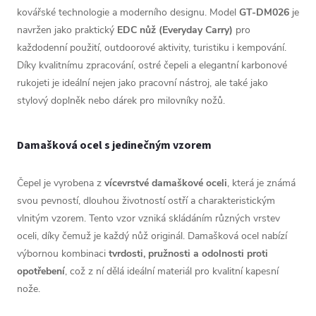
kovářské technologie a moderního designu. Model
GT-DM026
je
navržen jako praktický
EDC nůž (Everyday Carry)
pro
každodenní použití, outdoorové aktivity, turistiku i kempování.
Díky kvalitnímu zpracování, ostré čepeli a elegantní karbonové
rukojeti je ideální nejen jako pracovní nástroj, ale také jako
stylový doplněk nebo dárek pro milovníky nožů.
Damašková ocel s jedinečným vzorem
Čepel je vyrobena z
vícevrstvé damaškové oceli
, která je známá
svou pevností, dlouhou životností ostří a charakteristickým
vlnitým vzorem. Tento vzor vzniká skládáním různých vrstev
oceli, díky čemuž je každý nůž originál. Damašková ocel nabízí
výbornou kombinaci
tvrdosti, pružnosti a odolnosti proti
opotřebení
, což z ní dělá ideální materiál pro kvalitní kapesní
nože.