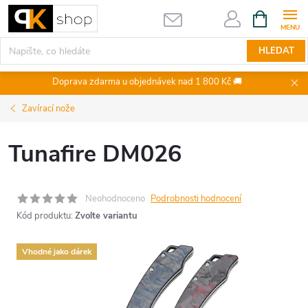
Přejít
NÁKUPNÍ
KOŠÍK
na
obsah
HLEDAT
Doprava zdarma u objednávek nad 1 800 Kč 🚚
Zavírací nože
Tunafire DM026
Neohodnoceno
Podrobnosti hodnocení
Kód produktu:
Zvolte variantu
Vhodné jako dárek