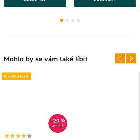
Poslední kus/y
–20 %
499 Kč