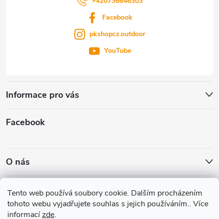
+420736646303
Facebook
pkshopcz.outdoor
YouTube
Informace pro vás
Facebook
O nás
Nákupní košík
Tento web používá soubory cookie. Dalším procházením
tohoto webu vyjadřujete souhlas s jejich používáním.. Více
informací
zde
.
0
KS /
0 KČ