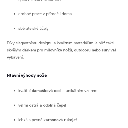
drobné práce v přírodě i doma
sběratelské účely
Díky elegantnímu designu a kvalitním materiálům je nůž také
skvělým
dárkem pro milovníky nožů, outdooru nebo survival
vybavení
.
Hlavní výhody nože
kvalitní
damašková ocel
s unikátním vzorem
velmi ostrá a odolná čepel
lehká a pevná
karbonová rukojeť